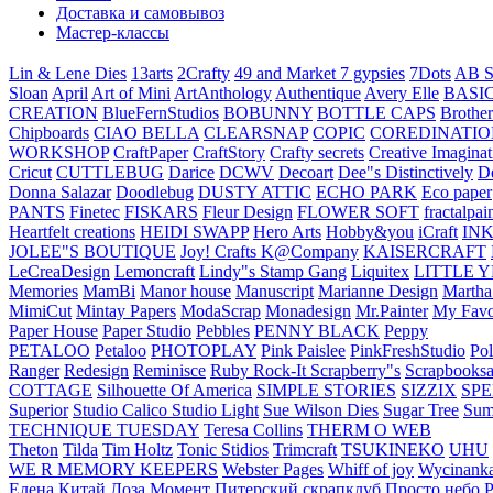
Доставка и самовывоз
Мастер-классы
Lin & Lene Dies
13arts
2Crafty
49 and Market
7 gypsies
7Dots
AB S
Sloan
April
Art of Mini
ArtAnthology
Authentique
Avery Elle
BASI
CREATION
BlueFernStudios
BOBUNNY
BOTTLE CAPS
Brother
Chipboards
CIAO BELLA
CLEARSNAP
COPIC
COREDINATIO
WORKSHOP
CraftPaper
CraftStory
Crafty secrets
Creative Imaginat
Cricut
CUTTLEBUG
Darice
DCWV
Decoart
Dee"s Distinctively
D
Donna Salazar
Doodlebug
DUSTY ATTIC
ECHO PARK
Eco paper
PANTS
Finetec
FISKARS
Fleur Design
FLOWER SOFT
fractalpai
Heartfelt creations
HEIDI SWAPP
Hero Arts
Hobby&you
iCraft
IN
JOLEE"S BOUTIQUE
Joy! Crafts
K@Company
KAISERCRAFT
LeCreaDesign
Lemoncraft
Lindy"s Stamp Gang
Liquitex
LITTLE 
Memories
MamBi
Manor house
Manuscript
Marianne Design
Martha
MimiCut
Mintay Papers
ModaScrap
Monadesign
Mr.Painter
My Favo
Paper House
Paper Studio
Pebbles
PENNY BLACK
Peppy
PETALOO
Petaloo
PHOTOPLAY
Pink Paislee
PinkFreshStudio
Pol
Ranger
Redesign
Reminisce
Ruby Rock-It
Scrapberry"s
Scrapbooksa
COTTAGE
Silhouette Of America
SIMPLE STORIES
SIZZIX
SP
Superior
Studio Calico
Studio Light
Sue Wilson Dies
Sugar Tree
Sum
TECHNIQUE TUESDAY
Teresa Collins
THERM O WEB
Theton
Tilda
Tim Holtz
Tonic Stidios
Trimcraft
TSUKINEKO
UHU
WE R MEMORY KEEPERS
Webster Pages
Whiff of joy
Wycinank
Елена
Китай
Лоза
Момент
Питерский скрапклуб
Просто небо
Р