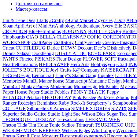
Доставка и самовывоз
Мастер-классы
Lin & Lene Dies
13arts
2Crafty
49 and Market
7 gypsies
7Dots
AB S
Sloan
April
Art of Mini
ArtAnthology
Authentique
Avery Elle
BASI
CREATION
BlueFernStudios
BOBUNNY
BOTTLE CAPS
Brother
Chipboards
CIAO BELLA
CLEARSNAP
COPIC
COREDINATIO
WORKSHOP
CraftPaper
CraftStory
Crafty secrets
Creative Imaginat
Cricut
CUTTLEBUG
Darice
DCWV
Decoart
Dee"s Distinctively
D
Donna Salazar
Doodlebug
DUSTY ATTIC
ECHO PARK
Eco paper
PANTS
Finetec
FISKARS
Fleur Design
FLOWER SOFT
fractalpai
Heartfelt creations
HEIDI SWAPP
Hero Arts
Hobby&you
iCraft
IN
JOLEE"S BOUTIQUE
Joy! Crafts
K@Company
KAISERCRAFT
LeCreaDesign
Lemoncraft
Lindy"s Stamp Gang
Liquitex
LITTLE 
Memories
MamBi
Manor house
Manuscript
Marianne Design
Martha
MimiCut
Mintay Papers
ModaScrap
Monadesign
Mr.Painter
My Favo
Paper House
Paper Studio
Pebbles
PENNY BLACK
Peppy
PETALOO
Petaloo
PHOTOPLAY
Pink Paislee
PinkFreshStudio
Pol
Ranger
Redesign
Reminisce
Ruby Rock-It
Scrapberry"s
Scrapbooksa
COTTAGE
Silhouette Of America
SIMPLE STORIES
SIZZIX
SP
Superior
Studio Calico
Studio Light
Sue Wilson Dies
Sugar Tree
Sum
TECHNIQUE TUESDAY
Teresa Collins
THERM O WEB
Theton
Tilda
Tim Holtz
Tonic Stidios
Trimcraft
TSUKINEKO
UHU
WE R MEMORY KEEPERS
Webster Pages
Whiff of joy
Wycinank
Елена
Китай
Лоза
Момент
Питерский скрапклуб
Просто небо
Р