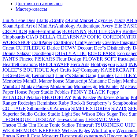
Доставка и самовывоз
Мастер-классы
Lin & Lene Dies
13arts
2Crafty
49 and Market
7 gypsies
7Dots
AB S
Sloan
April
Art of Mini
ArtAnthology
Authentique
Avery Elle
BASI
CREATION
BlueFernStudios
BOBUNNY
BOTTLE CAPS
Brother
Chipboards
CIAO BELLA
CLEARSNAP
COPIC
COREDINATIO
WORKSHOP
CraftPaper
CraftStory
Crafty secrets
Creative Imaginat
Cricut
CUTTLEBUG
Darice
DCWV
Decoart
Dee"s Distinctively
D
Donna Salazar
Doodlebug
DUSTY ATTIC
ECHO PARK
Eco paper
PANTS
Finetec
FISKARS
Fleur Design
FLOWER SOFT
fractalpai
Heartfelt creations
HEIDI SWAPP
Hero Arts
Hobby&you
iCraft
IN
JOLEE"S BOUTIQUE
Joy! Crafts
K@Company
KAISERCRAFT
LeCreaDesign
Lemoncraft
Lindy"s Stamp Gang
Liquitex
LITTLE 
Memories
MamBi
Manor house
Manuscript
Marianne Design
Martha
MimiCut
Mintay Papers
ModaScrap
Monadesign
Mr.Painter
My Favo
Paper House
Paper Studio
Pebbles
PENNY BLACK
Peppy
PETALOO
Petaloo
PHOTOPLAY
Pink Paislee
PinkFreshStudio
Pol
Ranger
Redesign
Reminisce
Ruby Rock-It
Scrapberry"s
Scrapbooksa
COTTAGE
Silhouette Of America
SIMPLE STORIES
SIZZIX
SP
Superior
Studio Calico
Studio Light
Sue Wilson Dies
Sugar Tree
Sum
TECHNIQUE TUESDAY
Teresa Collins
THERM O WEB
Theton
Tilda
Tim Holtz
Tonic Stidios
Trimcraft
TSUKINEKO
UHU
WE R MEMORY KEEPERS
Webster Pages
Whiff of joy
Wycinank
Елена
Китай
Лоза
Момент
Питерский скрапклуб
Просто небо
Р