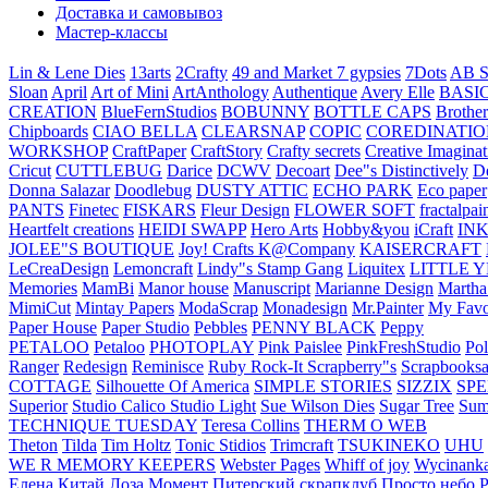
Доставка и самовывоз
Мастер-классы
Lin & Lene Dies
13arts
2Crafty
49 and Market
7 gypsies
7Dots
AB S
Sloan
April
Art of Mini
ArtAnthology
Authentique
Avery Elle
BASI
CREATION
BlueFernStudios
BOBUNNY
BOTTLE CAPS
Brother
Chipboards
CIAO BELLA
CLEARSNAP
COPIC
COREDINATIO
WORKSHOP
CraftPaper
CraftStory
Crafty secrets
Creative Imaginat
Cricut
CUTTLEBUG
Darice
DCWV
Decoart
Dee"s Distinctively
D
Donna Salazar
Doodlebug
DUSTY ATTIC
ECHO PARK
Eco paper
PANTS
Finetec
FISKARS
Fleur Design
FLOWER SOFT
fractalpai
Heartfelt creations
HEIDI SWAPP
Hero Arts
Hobby&you
iCraft
IN
JOLEE"S BOUTIQUE
Joy! Crafts
K@Company
KAISERCRAFT
LeCreaDesign
Lemoncraft
Lindy"s Stamp Gang
Liquitex
LITTLE 
Memories
MamBi
Manor house
Manuscript
Marianne Design
Martha
MimiCut
Mintay Papers
ModaScrap
Monadesign
Mr.Painter
My Favo
Paper House
Paper Studio
Pebbles
PENNY BLACK
Peppy
PETALOO
Petaloo
PHOTOPLAY
Pink Paislee
PinkFreshStudio
Pol
Ranger
Redesign
Reminisce
Ruby Rock-It
Scrapberry"s
Scrapbooksa
COTTAGE
Silhouette Of America
SIMPLE STORIES
SIZZIX
SP
Superior
Studio Calico
Studio Light
Sue Wilson Dies
Sugar Tree
Sum
TECHNIQUE TUESDAY
Teresa Collins
THERM O WEB
Theton
Tilda
Tim Holtz
Tonic Stidios
Trimcraft
TSUKINEKO
UHU
WE R MEMORY KEEPERS
Webster Pages
Whiff of joy
Wycinank
Елена
Китай
Лоза
Момент
Питерский скрапклуб
Просто небо
Р