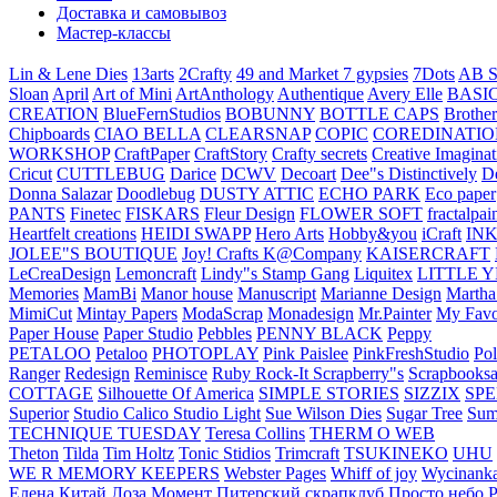
Доставка и самовывоз
Мастер-классы
Lin & Lene Dies
13arts
2Crafty
49 and Market
7 gypsies
7Dots
AB S
Sloan
April
Art of Mini
ArtAnthology
Authentique
Avery Elle
BASI
CREATION
BlueFernStudios
BOBUNNY
BOTTLE CAPS
Brother
Chipboards
CIAO BELLA
CLEARSNAP
COPIC
COREDINATIO
WORKSHOP
CraftPaper
CraftStory
Crafty secrets
Creative Imaginat
Cricut
CUTTLEBUG
Darice
DCWV
Decoart
Dee"s Distinctively
D
Donna Salazar
Doodlebug
DUSTY ATTIC
ECHO PARK
Eco paper
PANTS
Finetec
FISKARS
Fleur Design
FLOWER SOFT
fractalpai
Heartfelt creations
HEIDI SWAPP
Hero Arts
Hobby&you
iCraft
IN
JOLEE"S BOUTIQUE
Joy! Crafts
K@Company
KAISERCRAFT
LeCreaDesign
Lemoncraft
Lindy"s Stamp Gang
Liquitex
LITTLE 
Memories
MamBi
Manor house
Manuscript
Marianne Design
Martha
MimiCut
Mintay Papers
ModaScrap
Monadesign
Mr.Painter
My Favo
Paper House
Paper Studio
Pebbles
PENNY BLACK
Peppy
PETALOO
Petaloo
PHOTOPLAY
Pink Paislee
PinkFreshStudio
Pol
Ranger
Redesign
Reminisce
Ruby Rock-It
Scrapberry"s
Scrapbooksa
COTTAGE
Silhouette Of America
SIMPLE STORIES
SIZZIX
SP
Superior
Studio Calico
Studio Light
Sue Wilson Dies
Sugar Tree
Sum
TECHNIQUE TUESDAY
Teresa Collins
THERM O WEB
Theton
Tilda
Tim Holtz
Tonic Stidios
Trimcraft
TSUKINEKO
UHU
WE R MEMORY KEEPERS
Webster Pages
Whiff of joy
Wycinank
Елена
Китай
Лоза
Момент
Питерский скрапклуб
Просто небо
Р