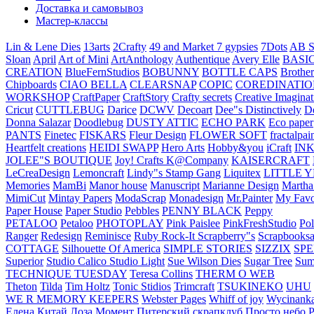
Доставка и самовывоз
Мастер-классы
Lin & Lene Dies
13arts
2Crafty
49 and Market
7 gypsies
7Dots
AB S
Sloan
April
Art of Mini
ArtAnthology
Authentique
Avery Elle
BASI
CREATION
BlueFernStudios
BOBUNNY
BOTTLE CAPS
Brother
Chipboards
CIAO BELLA
CLEARSNAP
COPIC
COREDINATIO
WORKSHOP
CraftPaper
CraftStory
Crafty secrets
Creative Imaginat
Cricut
CUTTLEBUG
Darice
DCWV
Decoart
Dee"s Distinctively
D
Donna Salazar
Doodlebug
DUSTY ATTIC
ECHO PARK
Eco paper
PANTS
Finetec
FISKARS
Fleur Design
FLOWER SOFT
fractalpai
Heartfelt creations
HEIDI SWAPP
Hero Arts
Hobby&you
iCraft
IN
JOLEE"S BOUTIQUE
Joy! Crafts
K@Company
KAISERCRAFT
LeCreaDesign
Lemoncraft
Lindy"s Stamp Gang
Liquitex
LITTLE 
Memories
MamBi
Manor house
Manuscript
Marianne Design
Martha
MimiCut
Mintay Papers
ModaScrap
Monadesign
Mr.Painter
My Favo
Paper House
Paper Studio
Pebbles
PENNY BLACK
Peppy
PETALOO
Petaloo
PHOTOPLAY
Pink Paislee
PinkFreshStudio
Pol
Ranger
Redesign
Reminisce
Ruby Rock-It
Scrapberry"s
Scrapbooksa
COTTAGE
Silhouette Of America
SIMPLE STORIES
SIZZIX
SP
Superior
Studio Calico
Studio Light
Sue Wilson Dies
Sugar Tree
Sum
TECHNIQUE TUESDAY
Teresa Collins
THERM O WEB
Theton
Tilda
Tim Holtz
Tonic Stidios
Trimcraft
TSUKINEKO
UHU
WE R MEMORY KEEPERS
Webster Pages
Whiff of joy
Wycinank
Елена
Китай
Лоза
Момент
Питерский скрапклуб
Просто небо
Р