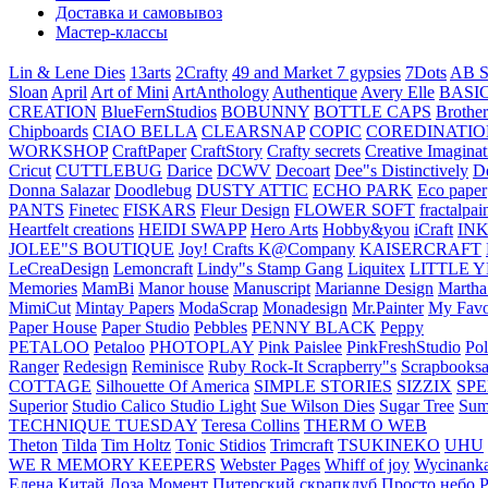
Доставка и самовывоз
Мастер-классы
Lin & Lene Dies
13arts
2Crafty
49 and Market
7 gypsies
7Dots
AB S
Sloan
April
Art of Mini
ArtAnthology
Authentique
Avery Elle
BASI
CREATION
BlueFernStudios
BOBUNNY
BOTTLE CAPS
Brother
Chipboards
CIAO BELLA
CLEARSNAP
COPIC
COREDINATIO
WORKSHOP
CraftPaper
CraftStory
Crafty secrets
Creative Imaginat
Cricut
CUTTLEBUG
Darice
DCWV
Decoart
Dee"s Distinctively
D
Donna Salazar
Doodlebug
DUSTY ATTIC
ECHO PARK
Eco paper
PANTS
Finetec
FISKARS
Fleur Design
FLOWER SOFT
fractalpai
Heartfelt creations
HEIDI SWAPP
Hero Arts
Hobby&you
iCraft
IN
JOLEE"S BOUTIQUE
Joy! Crafts
K@Company
KAISERCRAFT
LeCreaDesign
Lemoncraft
Lindy"s Stamp Gang
Liquitex
LITTLE 
Memories
MamBi
Manor house
Manuscript
Marianne Design
Martha
MimiCut
Mintay Papers
ModaScrap
Monadesign
Mr.Painter
My Favo
Paper House
Paper Studio
Pebbles
PENNY BLACK
Peppy
PETALOO
Petaloo
PHOTOPLAY
Pink Paislee
PinkFreshStudio
Pol
Ranger
Redesign
Reminisce
Ruby Rock-It
Scrapberry"s
Scrapbooksa
COTTAGE
Silhouette Of America
SIMPLE STORIES
SIZZIX
SP
Superior
Studio Calico
Studio Light
Sue Wilson Dies
Sugar Tree
Sum
TECHNIQUE TUESDAY
Teresa Collins
THERM O WEB
Theton
Tilda
Tim Holtz
Tonic Stidios
Trimcraft
TSUKINEKO
UHU
WE R MEMORY KEEPERS
Webster Pages
Whiff of joy
Wycinank
Елена
Китай
Лоза
Момент
Питерский скрапклуб
Просто небо
Р