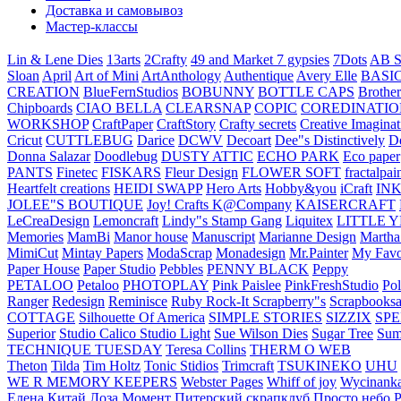
Доставка и самовывоз
Мастер-классы
Lin & Lene Dies
13arts
2Crafty
49 and Market
7 gypsies
7Dots
AB S
Sloan
April
Art of Mini
ArtAnthology
Authentique
Avery Elle
BASI
CREATION
BlueFernStudios
BOBUNNY
BOTTLE CAPS
Brother
Chipboards
CIAO BELLA
CLEARSNAP
COPIC
COREDINATIO
WORKSHOP
CraftPaper
CraftStory
Crafty secrets
Creative Imaginat
Cricut
CUTTLEBUG
Darice
DCWV
Decoart
Dee"s Distinctively
D
Donna Salazar
Doodlebug
DUSTY ATTIC
ECHO PARK
Eco paper
PANTS
Finetec
FISKARS
Fleur Design
FLOWER SOFT
fractalpai
Heartfelt creations
HEIDI SWAPP
Hero Arts
Hobby&you
iCraft
IN
JOLEE"S BOUTIQUE
Joy! Crafts
K@Company
KAISERCRAFT
LeCreaDesign
Lemoncraft
Lindy"s Stamp Gang
Liquitex
LITTLE 
Memories
MamBi
Manor house
Manuscript
Marianne Design
Martha
MimiCut
Mintay Papers
ModaScrap
Monadesign
Mr.Painter
My Favo
Paper House
Paper Studio
Pebbles
PENNY BLACK
Peppy
PETALOO
Petaloo
PHOTOPLAY
Pink Paislee
PinkFreshStudio
Pol
Ranger
Redesign
Reminisce
Ruby Rock-It
Scrapberry"s
Scrapbooksa
COTTAGE
Silhouette Of America
SIMPLE STORIES
SIZZIX
SP
Superior
Studio Calico
Studio Light
Sue Wilson Dies
Sugar Tree
Sum
TECHNIQUE TUESDAY
Teresa Collins
THERM O WEB
Theton
Tilda
Tim Holtz
Tonic Stidios
Trimcraft
TSUKINEKO
UHU
WE R MEMORY KEEPERS
Webster Pages
Whiff of joy
Wycinank
Елена
Китай
Лоза
Момент
Питерский скрапклуб
Просто небо
Р