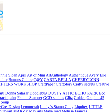
nnie Sloan
April
Art of Mini
ArtAnthology
Authentique
Avery Elle
other
Buttons Galore
C@Y
CARTA BELLA
CHEERYLYNN
AFTERS WORKSHOP
CraftPaper
CraftStory
Crafty secrets
Creative
rti
Donna Salazar
Doodlebug
DUSTY ATTIC
ECHO PARK
Eco
fractalpaint
Frantic Stamper
GCD studios
Glitz
Golden
Graphic 45
n Soup
eCreaDesign
Lemoncraft
Lindy"s Stamp Gang
Liquitex
LITTLE
 Stewart
MARVY
May arts
Maya road
Melissa Frances