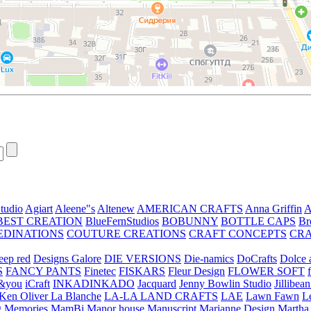
tudio
Agiart
Aleene"s
Altenew
AMERICAN CRAFTS
Anna Griffin
A
BEST CREATION
BlueFernStudios
BOBUNNY
BOTTLE CAPS
Br
EDINATIONS
COUTURE CREATIONS
CRAFT CONCEPTS
CR
eep red
Designs Galore
DIE VERSIONS
Die-namics
DoCrafts
Dolce a
S
FANCY PANTS
Finetec
FISKARS
Fleur Design
FLOWER SOFT
&you
iCraft
INKADINKADO
Jacquard
Jenny Bowlin Studio
Jillibea
Ken Oliver
La Blanche
LA-LA LAND CRAFTS
LAE
Lawn Fawn
L
 Memories
MamBi
Manor house
Manuscript
Marianne Design
Martha