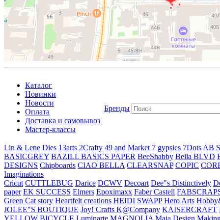
Каталог
Новинки
Новости
Бренды
Оплата
Доставка и самовывоз
Мастер-классы
Lin & Lene Dies
13arts
2Crafty
49 and Market
7 gypsies
7Dots
AB S
BASICGREY
BAZILL BASICS PAPER
BeeShabby
Bella BLVD
DESIGNS
Chipboards
CIAO BELLA
CLEARSNAP
COPIC
COR
Imaginations
Cricut
CUTTLEBUG
Darice
DCWV
Decoart
Dee"s Distinctively
D
paper
EK SUCCESS
Elmers
Epoximaxx
Faber Castell
FABSCRAP
Green Cat story
Heartfelt creations
HEIDI SWAPP
Hero Arts
Hobby
JOLEE"S BOUTIQUE
Joy! Crafts
K@Company
KAISERCRAFT
YELLOW BICYCLE
Luminarte
MAGNOLIA
Maja Design
Making