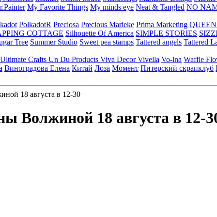
.Painter
My Favorite Things
My minds eye
Neat & Tangled
NO NA
kadot
PolkadotR
Preciosa
Precious Marieke
Prima Marketing
QUEEN
APPING COTTAGE
Silhouette Of America
SIMPLE STORIES
SIZZ
ugar Tree
Summer Studio
Sweet pea stamps
Tattered angels
Tattered L
Ultimate Crafts
Un Du Products
Viva Decor
Vivella
Vo-lna
Waffle Fl
а
Виноградова Елена
Китай
Лоза
Момент
Питерский скрапклуб
ой 18 августа в 12-30
 Волжиной 18 августа в 12-3