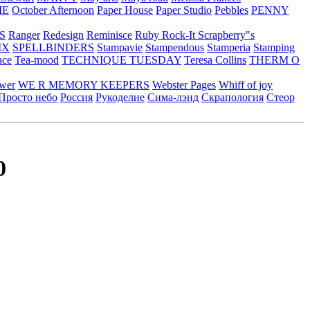
ME
October Afternoon
Paper House
Paper Studio
Pebbles
PENNY
S
Ranger
Redesign
Reminisce
Ruby Rock-It
Scrapberry"s
IX
SPELLBINDERS
Stampavie
Stampendous
Stamperia
Stamping
ace
Tea-mood
TECHNIQUE TUESDAY
Teresa Collins
THERM O
ower
WE R MEMORY KEEPERS
Webster Pages
Whiff of joy
Просто небо
Россия
Рукоделие
Сима-лэнд
Скрапология
Стеор
0