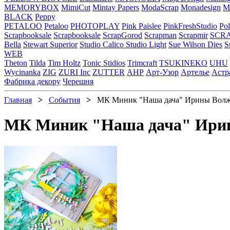
MEMORYBOX
MimiCut
Mintay Papers
ModaScrap
Monadesign
Mr
BLACK
Peppy
PETALOO
Petaloo
PHOTOPLAY
Pink Paislee
PinkFreshStudio
Pol
Scrapbooksale
Scrapbooksale
ScrapGorod
Scrapman
Scrapmir
SCR
Bella
Stewart Superior
Studio Calico
Studio Light
Sue Wilson Dies
S
WEB
Theton
Tilda
Tim Holtz
Tonic Stidios
Trimcraft
TSUKINEKO
UHU
Wycinanka
ZIG
ZURI Inc
ZUTTER
АНР
Арт-Узор
Артелье
Астр
Фабрика декору
Черешня
Главная
>
События
>
МК Миник "Наша дача" Ирины Волжин
МК Миник "Наша дача" Ирины