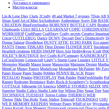
Доставка и самовывоз
Мастер-классы
Lin & Lene Dies
13arts
2Crafty
49 and Market
7 gypsies
7Dots
AB S
Sloan
April
Art of Mini
ArtAnthology
Authentique
Avery Elle
BASI
CREATION
BlueFernStudios
BOBUNNY
BOTTLE CAPS
Brother
Chipboards
CIAO BELLA
CLEARSNAP
COPIC
COREDINATIO
WORKSHOP
CraftPaper
CraftStory
Crafty secrets
Creative Imaginat
Cricut
CUTTLEBUG
Darice
DCWV
Decoart
Dee"s Distinctively
D
Donna Salazar
Doodlebug
DUSTY ATTIC
ECHO PARK
Eco paper
PANTS
Finetec
FISKARS
Fleur Design
FLOWER SOFT
fractalpai
Heartfelt creations
HEIDI SWAPP
Hero Arts
Hobby&you
iCraft
IN
JOLEE"S BOUTIQUE
Joy! Crafts
K@Company
KAISERCRAFT
LeCreaDesign
Lemoncraft
Lindy"s Stamp Gang
Liquitex
LITTLE 
Memories
MamBi
Manor house
Manuscript
Marianne Design
Martha
MimiCut
Mintay Papers
ModaScrap
Monadesign
Mr.Painter
My Favo
Paper House
Paper Studio
Pebbles
PENNY BLACK
Peppy
PETALOO
Petaloo
PHOTOPLAY
Pink Paislee
PinkFreshStudio
Pol
Ranger
Redesign
Reminisce
Ruby Rock-It
Scrapberry"s
Scrapbooksa
COTTAGE
Silhouette Of America
SIMPLE STORIES
SIZZIX
SP
Superior
Studio Calico
Studio Light
Sue Wilson Dies
Sugar Tree
Sum
TECHNIQUE TUESDAY
Teresa Collins
THERM O WEB
Theton
Tilda
Tim Holtz
Tonic Stidios
Trimcraft
TSUKINEKO
UHU
WE R MEMORY KEEPERS
Webster Pages
Whiff of joy
Wycinank
Елена
Китай
Лоза
Момент
Питерский скрапклуб
Просто небо
Р