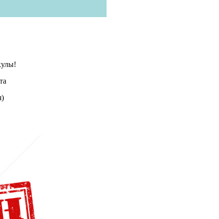
улы!
рта
)