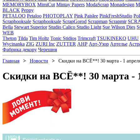
MEMORYBOX
MimiCut
Mintay Papers
ModaScrap
Monadesign
Mr
BLACK
Peppy
PETALOO
Petaloo
PHOTOPLAY
Pink Paislee
PinkFreshStudio
Pol
Scrapbooksale
Scrapbooksale
ScrapGorod
Scrapman
Scrapmir
SCR
Bella
Stewart Superior
Studio Calico
Studio Light
Sue Wilson Dies
S
WEB
Theton
Tilda
Tim Holtz
Tonic Stidios
Trimcraft
TSUKINEKO
UHU
Wycinanka
ZIG
ZURI Inc
ZUTTER
АНР
Арт-Узор
Артелье
Астр
Фабрика декору
Черешня
Главная
>
Новости
>
Cкидки на ВСЁ**! 30 марта - 1 апрел
Cкидки на ВСЁ**! 30 марта - 