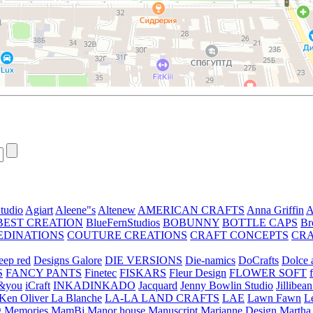
tudio
Agiart
Aleene"s
Altenew
AMERICAN CRAFTS
Anna Griffin
A
BEST CREATION
BlueFernStudios
BOBUNNY
BOTTLE CAPS
Br
EDINATIONS
COUTURE CREATIONS
CRAFT CONCEPTS
CR
eep red
Designs Galore
DIE VERSIONS
Die-namics
DoCrafts
Dolce a
S
FANCY PANTS
Finetec
FISKARS
Fleur Design
FLOWER SOFT
&you
iCraft
INKADINKADO
Jacquard
Jenny Bowlin Studio
Jillibea
Ken Oliver
La Blanche
LA-LA LAND CRAFTS
LAE
Lawn Fawn
L
 Memories
MamBi
Manor house
Manuscript
Marianne Design
Martha