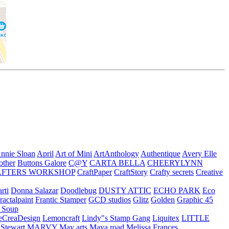
nnie Sloan
April
Art of Mini
ArtAnthology
Authentique
Avery Elle
other
Buttons Galore
C@Y
CARTA BELLA
CHEERYLYNN
AFTERS WORKSHOP
CraftPaper
CraftStory
Crafty secrets
Creative
rti
Donna Salazar
Doodlebug
DUSTY ATTIC
ECHO PARK
Eco
fractalpaint
Frantic Stamper
GCD studios
Glitz
Golden
Graphic 45
n Soup
eCreaDesign
Lemoncraft
Lindy"s Stamp Gang
Liquitex
LITTLE
 Stewart
MARVY
May arts
Maya road
Melissa Frances