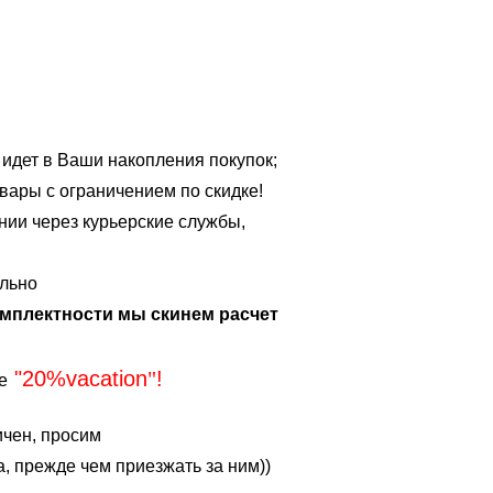
 идет в Ваши накопления покупок;
вары с ограничением по скидке!
нии через курьерские службы,
льно
омплектности мы скинем расчет
"20%vacation
"
!
е
ичен, просим
, прежде чем приезжать за ним))