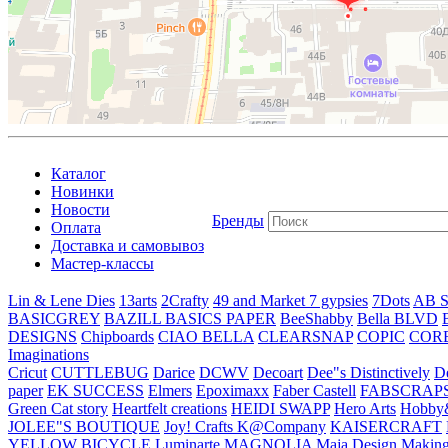
Каталог
Новинки
Новости
Бренды
Оплата
Доставка и самовывоз
Мастер-классы
Lin & Lene Dies
13arts
2Crafty
49 and Market
7 gypsies
7Dots
AB S
BASICGREY
BAZILL BASICS PAPER
BeeShabby
Bella BLVD
DESIGNS
Chipboards
CIAO BELLA
CLEARSNAP
COPIC
COR
Imaginations
Cricut
CUTTLEBUG
Darice
DCWV
Decoart
Dee"s Distinctively
D
paper
EK SUCCESS
Elmers
Epoximaxx
Faber Castell
FABSCRAP
Green Cat story
Heartfelt creations
HEIDI SWAPP
Hero Arts
Hobby
JOLEE"S BOUTIQUE
Joy! Crafts
K@Company
KAISERCRAFT
YELLOW BICYCLE
Luminarte
MAGNOLIA
Maja Design
Making