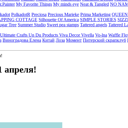
.Painter
My Favorite Things
My minds eye
Neat & Tangled
NO NA
kadot
PolkadotR
Preciosa
Precious Marieke
Prima Marketing
QUEEN
APPING COTTAGE
Silhouette Of America
SIMPLE STORIES
SIZZ
ugar Tree
Summer Studio
Sweet pea stamps
Tattered angels
Tattered L
Ultimate Crafts
Un Du Products
Viva Decor
Vivella
Vo-lna
Waffle Fl
а
Виноградова Елена
Китай
Лоза
Момент
Питерский скрапклуб
я!
1 апреля!