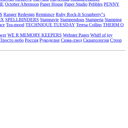
ME
October Afternoon
Paper House
Paper Studio
Pebbles
PENNY
S
Ranger
Redesign
Reminisce
Ruby Rock-It
Scrapberry"s
IX
SPELLBINDERS
Stampavie
Stampendous
Stamperia
Stamping
ace
Tea-mood
TECHNIQUE TUESDAY
Teresa Collins
THERM O
ower
WE R MEMORY KEEPERS
Webster Pages
Whiff of joy
Просто небо
Россия
Рукоделие
Сима-лэнд
Скрапология
Стеор