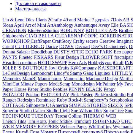
Доставка и самовывоз
Мастер-классы
Lin & Lene Dies
13arts
2Crafty
49 and Market
7 gypsies
7Dots
AB S
Sloan
April
Art of Mini
ArtAnthology
Authentique
Avery Elle
BASI
CREATION
BlueFernStudios
BOBUNNY
BOTTLE CAPS
Brother
Chipboards
CIAO BELLA
CLEARSNAP
COPIC
COREDINATIO
WORKSHOP
CraftPaper
CraftStory
Crafty secrets
Creative Imaginat
Cricut
CUTTLEBUG
Darice
DCWV
Decoart
Dee"s Distinctively
D
Donna Salazar
Doodlebug
DUSTY ATTIC
ECHO PARK
Eco paper
PANTS
Finetec
FISKARS
Fleur Design
FLOWER SOFT
fractalpai
Heartfelt creations
HEIDI SWAPP
Hero Arts
Hobby&you
iCraft
IN
JOLEE"S BOUTIQUE
Joy! Crafts
K@Company
KAISERCRAFT
LeCreaDesign
Lemoncraft
Lindy"s Stamp Gang
Liquitex
LITTLE 
Memories
MamBi
Manor house
Manuscript
Marianne Design
Martha
MimiCut
Mintay Papers
ModaScrap
Monadesign
Mr.Painter
My Favo
Paper House
Paper Studio
Pebbles
PENNY BLACK
Peppy
PETALOO
Petaloo
PHOTOPLAY
Pink Paislee
PinkFreshStudio
Pol
Ranger
Redesign
Reminisce
Ruby Rock-It
Scrapberry"s
Scrapbooksa
COTTAGE
Silhouette Of America
SIMPLE STORIES
SIZZIX
SP
Superior
Studio Calico
Studio Light
Sue Wilson Dies
Sugar Tree
Sum
TECHNIQUE TUESDAY
Teresa Collins
THERM O WEB
Theton
Tilda
Tim Holtz
Tonic Stidios
Trimcraft
TSUKINEKO
UHU
WE R MEMORY KEEPERS
Webster Pages
Whiff of joy
Wycinank
Елена
Китай
Лоза
Момент
Питерский скрапклуб
Просто небо
Р