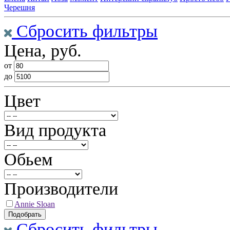
Черешня
Сбросить фильтры
Цена, руб.
от
до
Цвет
Вид продукта
Обьем
Производители
Annie Sloan
Сбросить фильтры