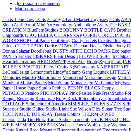
Доставка и самовывоз
Мастер-классы
Lin & Lene Dies
13arts
2Crafty
49 and Market
7 gypsies
7Dots
AB S
Sloan
April
Art of Mini
ArtAnthology
Authentique
Avery Elle
BASI
CREATION
BlueFernStudios
BOBUNNY
BOTTLE CAPS
Brother
Chipboards
CIAO BELLA
CLEARSNAP
COPIC
COREDINATIO
WORKSHOP
CraftPaper
CraftStory
Crafty secrets
Creative Imaginat
Cricut
CUTTLEBUG
Darice
DCWV
Decoart
Dee"s Distinctively
D
Donna Salazar
Doodlebug
DUSTY ATTIC
ECHO PARK
Eco paper
PANTS
Finetec
FISKARS
Fleur Design
FLOWER SOFT
fractalpai
Heartfelt creations
HEIDI SWAPP
Hero Arts
Hobby&you
iCraft
IN
JOLEE"S BOUTIQUE
Joy! Crafts
K@Company
KAISERCRAFT
LeCreaDesign
Lemoncraft
Lindy"s Stamp Gang
Liquitex
LITTLE 
Memories
MamBi
Manor house
Manuscript
Marianne Design
Martha
MimiCut
Mintay Papers
ModaScrap
Monadesign
Mr.Painter
My Favo
Paper House
Paper Studio
Pebbles
PENNY BLACK
Peppy
PETALOO
Petaloo
PHOTOPLAY
Pink Paislee
PinkFreshStudio
Pol
Ranger
Redesign
Reminisce
Ruby Rock-It
Scrapberry"s
Scrapbooksa
COTTAGE
Silhouette Of America
SIMPLE STORIES
SIZZIX
SP
Superior
Studio Calico
Studio Light
Sue Wilson Dies
Sugar Tree
Sum
TECHNIQUE TUESDAY
Teresa Collins
THERM O WEB
Theton
Tilda
Tim Holtz
Tonic Stidios
Trimcraft
TSUKINEKO
UHU
WE R MEMORY KEEPERS
Webster Pages
Whiff of joy
Wycinank
Елена
Китай
Лоза
Момент
Питерский скрапклуб
Просто небо
Р