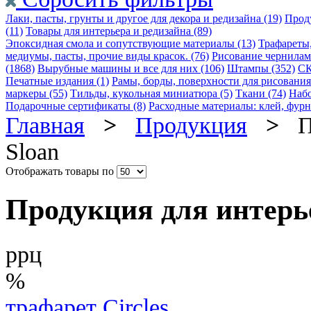
Лаки, пасты, грунты и другое для декора и редизайна (19)
Проду
(11)
Товары для интерьера и редизайна (89)
Эпоксидная смола и сопутствующие материалы (13)
Трафареты,
медиумы, пасты, прочие виды красок. (76)
Рисование чернилами 
(1868)
Вырубные машины и все для них (106)
Штампы (352)
СК
Печатные издания (1)
Рамы, борды, поверхности для рисования 
маркеры (55)
Тильды, кукольная миниатюра (5)
Ткани (74)
Набо
Подарочные сертификаты (8)
Расходные материалы: клей, фурн
Главная
>
Продукция
>
Пр
Sloan
Отображать товары по
Продукция для интерье
ррц
%
трафарет Circles