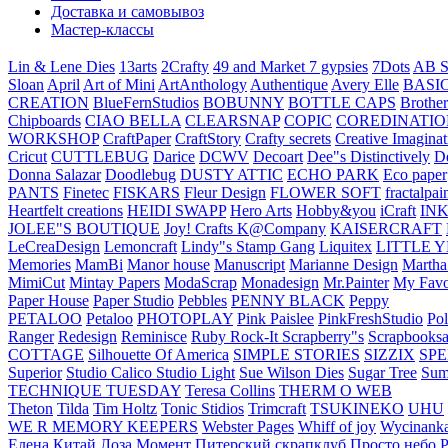
Доставка и самовывоз
Мастер-классы
Lin & Lene Dies
13arts
2Crafty
49 and Market
7 gypsies
7Dots
AB S
Sloan
April
Art of Mini
ArtAnthology
Authentique
Avery Elle
BASI
CREATION
BlueFernStudios
BOBUNNY
BOTTLE CAPS
Brother
Chipboards
CIAO BELLA
CLEARSNAP
COPIC
COREDINATIO
WORKSHOP
CraftPaper
CraftStory
Crafty secrets
Creative Imaginat
Cricut
CUTTLEBUG
Darice
DCWV
Decoart
Dee"s Distinctively
D
Donna Salazar
Doodlebug
DUSTY ATTIC
ECHO PARK
Eco paper
PANTS
Finetec
FISKARS
Fleur Design
FLOWER SOFT
fractalpai
Heartfelt creations
HEIDI SWAPP
Hero Arts
Hobby&you
iCraft
IN
JOLEE"S BOUTIQUE
Joy! Crafts
K@Company
KAISERCRAFT
LeCreaDesign
Lemoncraft
Lindy"s Stamp Gang
Liquitex
LITTLE 
Memories
MamBi
Manor house
Manuscript
Marianne Design
Martha
MimiCut
Mintay Papers
ModaScrap
Monadesign
Mr.Painter
My Favo
Paper House
Paper Studio
Pebbles
PENNY BLACK
Peppy
PETALOO
Petaloo
PHOTOPLAY
Pink Paislee
PinkFreshStudio
Pol
Ranger
Redesign
Reminisce
Ruby Rock-It
Scrapberry"s
Scrapbooksa
COTTAGE
Silhouette Of America
SIMPLE STORIES
SIZZIX
SP
Superior
Studio Calico
Studio Light
Sue Wilson Dies
Sugar Tree
Sum
TECHNIQUE TUESDAY
Teresa Collins
THERM O WEB
Theton
Tilda
Tim Holtz
Tonic Stidios
Trimcraft
TSUKINEKO
UHU
WE R MEMORY KEEPERS
Webster Pages
Whiff of joy
Wycinank
Елена
Китай
Лоза
Момент
Питерский скрапклуб
Просто небо
Р