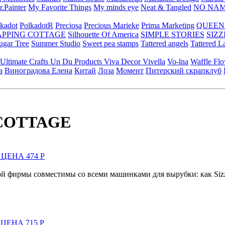
.Painter
My Favorite Things
My minds eye
Neat & Tangled
NO NA
kadot
PolkadotR
Preciosa
Precious Marieke
Prima Marketing
QUEEN
APPING COTTAGE
Silhouette Of America
SIMPLE STORIES
SIZZ
ugar Tree
Summer Studio
Sweet pea stamps
Tattered angels
Tattered L
Ultimate Crafts
Un Du Products
Viva Decor
Vivella
Vo-lna
Waffle Fl
а
Виноградова Елена
Китай
Лоза
Момент
Питерский скрапклуб
 COTTAGE
Я ЦЕНА 474 Р
 фирмы совместимы со всеми машинками для вырубки: как Sizzix, 
Я ЦЕНА 715 Р