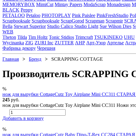
MEMORYBOX
MimiCut
Mintay Papers
ModaScrap
Monadesign
Mr
BLACK
Peppy
PETALOO
Petaloo
PHOTOPLAY
Pink Paislee
PinkFreshStudio
Pol
Scrapbooksale
Scrapbooksale
ScrapGorod
Scrapman
Scrapmir
SCR
Bella
Stewart Superior
Studio Calico
Studio Light
Sue Wilson Dies
S
WEB
Theton
Tilda
Tim Holtz
Tonic Stidios
Trimcraft
TSUKINEKO
UHU
Wycinanka
ZIG
ZURI Inc
ZUTTER
АНР
Арт-Узор
Артелье
Астр
Фабрика декору
Черешня
Главная
>
Бренд
>
SCRAPPING COTTAGE
Производитель SCRAPPING
%
нож для вырубки CottageCutz Toy Airplane Mini CC311 СТАРА
245
руб.
нож для вырубки CottageCutz Toy Airplane Mini CC311 Ножи этой
Добавить в корзину
%
нож для вырубки CottageCutz Baby Dino-T-Rex CC284 СТАРА