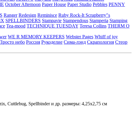
ME
October Afternoon
Paper House
Paper Studio
Pebbles
PENNY
S
Ranger
Redesign
Reminisce
Ruby Rock-It
Scrapberry"s
IX
SPELLBINDERS
Stampavie
Stampendous
Stamperia
Stamping
ace
Tea-mood
TECHNIQUE TUESDAY
Teresa Collins
THERM O
ower
WE R MEMORY KEEPERS
Webster Pages
Whiff of joy
Просто небо
Россия
Рукоделие
Сима-лэнд
Скрапология
Стеор
Cuttlebug, Spellbinder и др. размеры: 4,25х2,75 см