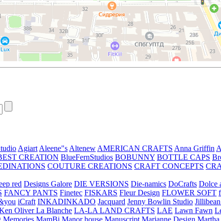
tudio
Agiart
Aleene"s
Altenew
AMERICAN CRAFTS
Anna Griffin
A
BEST CREATION
BlueFernStudios
BOBUNNY
BOTTLE CAPS
Br
EDINATIONS
COUTURE CREATIONS
CRAFT CONCEPTS
CR
eep red
Designs Galore
DIE VERSIONS
Die-namics
DoCrafts
Dolce a
S
FANCY PANTS
Finetec
FISKARS
Fleur Design
FLOWER SOFT
&you
iCraft
INKADINKADO
Jacquard
Jenny Bowlin Studio
Jillibea
Ken Oliver
La Blanche
LA-LA LAND CRAFTS
LAE
Lawn Fawn
L
 Memories
MamBi
Manor house
Manuscript
Marianne Design
Martha