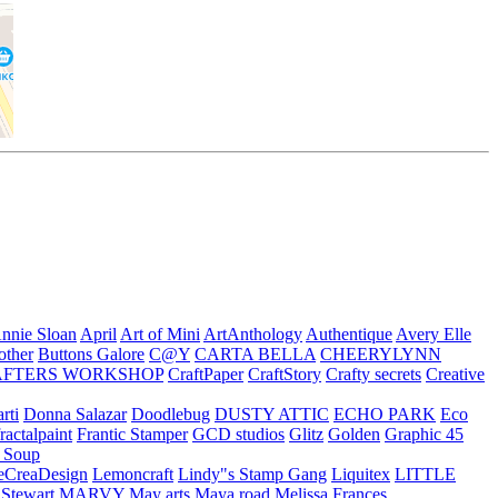
nnie Sloan
April
Art of Mini
ArtAnthology
Authentique
Avery Elle
other
Buttons Galore
C@Y
CARTA BELLA
CHEERYLYNN
AFTERS WORKSHOP
CraftPaper
CraftStory
Crafty secrets
Creative
rti
Donna Salazar
Doodlebug
DUSTY ATTIC
ECHO PARK
Eco
fractalpaint
Frantic Stamper
GCD studios
Glitz
Golden
Graphic 45
n Soup
eCreaDesign
Lemoncraft
Lindy"s Stamp Gang
Liquitex
LITTLE
 Stewart
MARVY
May arts
Maya road
Melissa Frances