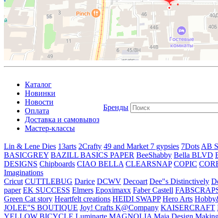
Каталог
Новинки
Новости
Бренды
Оплата
Доставка и самовывоз
Мастер-классы
Lin & Lene Dies
13arts
2Crafty
49 and Market
7 gypsies
7Dots
AB S
BASICGREY
BAZILL BASICS PAPER
BeeShabby
Bella BLVD
DESIGNS
Chipboards
CIAO BELLA
CLEARSNAP
COPIC
COR
Imaginations
Cricut
CUTTLEBUG
Darice
DCWV
Decoart
Dee"s Distinctively
D
paper
EK SUCCESS
Elmers
Epoximaxx
Faber Castell
FABSCRAP
Green Cat story
Heartfelt creations
HEIDI SWAPP
Hero Arts
Hobby
JOLEE"S BOUTIQUE
Joy! Crafts
K@Company
KAISERCRAFT
YELLOW BICYCLE
Luminarte
MAGNOLIA
Maja Design
Making