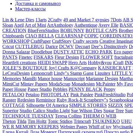
Доставка и самовывоз
Мастер-классы
Lin & Lene Dies
13arts
2Crafty
49 and Market
7 gypsies
7Dots
AB S
Sloan
April
Art of Mini
ArtAnthology
Authentique
Avery Elle
BASI
CREATION
BlueFernStudios
BOBUNNY
BOTTLE CAPS
Brother
Chipboards
CIAO BELLA
CLEARSNAP
COPIC
COREDINATIO
WORKSHOP
CraftPaper
CraftStory
Crafty secrets
Creative Imaginat
Cricut
CUTTLEBUG
Darice
DCWV
Decoart
Dee"s Distinctively
D
Donna Salazar
Doodlebug
DUSTY ATTIC
ECHO PARK
Eco paper
PANTS
Finetec
FISKARS
Fleur Design
FLOWER SOFT
fractalpai
Heartfelt creations
HEIDI SWAPP
Hero Arts
Hobby&you
iCraft
IN
JOLEE"S BOUTIQUE
Joy! Crafts
K@Company
KAISERCRAFT
LeCreaDesign
Lemoncraft
Lindy"s Stamp Gang
Liquitex
LITTLE 
Memories
MamBi
Manor house
Manuscript
Marianne Design
Martha
MimiCut
Mintay Papers
ModaScrap
Monadesign
Mr.Painter
My Favo
Paper House
Paper Studio
Pebbles
PENNY BLACK
Peppy
PETALOO
Petaloo
PHOTOPLAY
Pink Paislee
PinkFreshStudio
Pol
Ranger
Redesign
Reminisce
Ruby Rock-It
Scrapberry"s
Scrapbooksa
COTTAGE
Silhouette Of America
SIMPLE STORIES
SIZZIX
SP
Superior
Studio Calico
Studio Light
Sue Wilson Dies
Sugar Tree
Sum
TECHNIQUE TUESDAY
Teresa Collins
THERM O WEB
Theton
Tilda
Tim Holtz
Tonic Stidios
Trimcraft
TSUKINEKO
UHU
WE R MEMORY KEEPERS
Webster Pages
Whiff of joy
Wycinank
Елена
Китай
Лоза
Момент
Питерский скрапклуб
Просто небо
Р