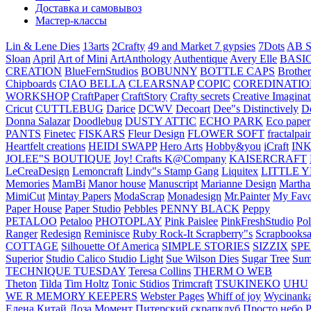
Доставка и самовывоз
Мастер-классы
Lin & Lene Dies
13arts
2Crafty
49 and Market
7 gypsies
7Dots
AB S
Sloan
April
Art of Mini
ArtAnthology
Authentique
Avery Elle
BASI
CREATION
BlueFernStudios
BOBUNNY
BOTTLE CAPS
Brother
Chipboards
CIAO BELLA
CLEARSNAP
COPIC
COREDINATIO
WORKSHOP
CraftPaper
CraftStory
Crafty secrets
Creative Imaginat
Cricut
CUTTLEBUG
Darice
DCWV
Decoart
Dee"s Distinctively
D
Donna Salazar
Doodlebug
DUSTY ATTIC
ECHO PARK
Eco paper
PANTS
Finetec
FISKARS
Fleur Design
FLOWER SOFT
fractalpai
Heartfelt creations
HEIDI SWAPP
Hero Arts
Hobby&you
iCraft
IN
JOLEE"S BOUTIQUE
Joy! Crafts
K@Company
KAISERCRAFT
LeCreaDesign
Lemoncraft
Lindy"s Stamp Gang
Liquitex
LITTLE 
Memories
MamBi
Manor house
Manuscript
Marianne Design
Martha
MimiCut
Mintay Papers
ModaScrap
Monadesign
Mr.Painter
My Favo
Paper House
Paper Studio
Pebbles
PENNY BLACK
Peppy
PETALOO
Petaloo
PHOTOPLAY
Pink Paislee
PinkFreshStudio
Pol
Ranger
Redesign
Reminisce
Ruby Rock-It
Scrapberry"s
Scrapbooksa
COTTAGE
Silhouette Of America
SIMPLE STORIES
SIZZIX
SP
Superior
Studio Calico
Studio Light
Sue Wilson Dies
Sugar Tree
Sum
TECHNIQUE TUESDAY
Teresa Collins
THERM O WEB
Theton
Tilda
Tim Holtz
Tonic Stidios
Trimcraft
TSUKINEKO
UHU
WE R MEMORY KEEPERS
Webster Pages
Whiff of joy
Wycinank
Елена
Китай
Лоза
Момент
Питерский скрапклуб
Просто небо
Р