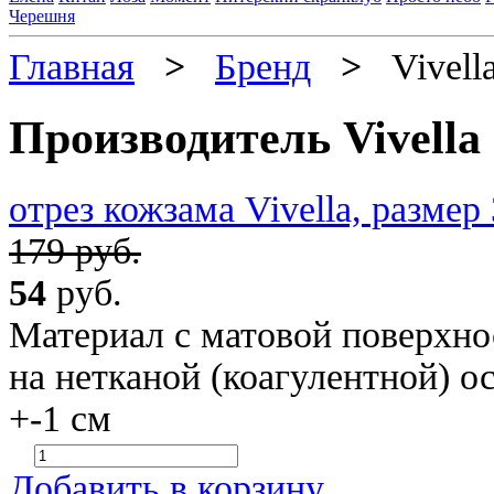
Черешня
Главная
>
Бренд
>
Vivell
Производитель Vivella
отрез кожзама Vivella, разме
179 руб.
54
руб.
Материал с матовой поверхн
на нетканой (коагулентной) о
+-1 см
Добавить в корзину