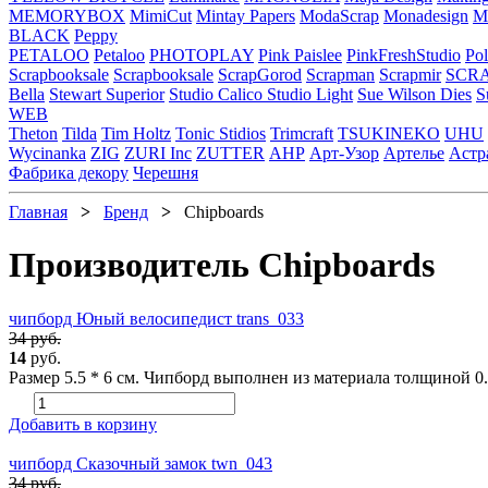
MEMORYBOX
MimiCut
Mintay Papers
ModaScrap
Monadesign
Mr
BLACK
Peppy
PETALOO
Petaloo
PHOTOPLAY
Pink Paislee
PinkFreshStudio
Pol
Scrapbooksale
Scrapbooksale
ScrapGorod
Scrapman
Scrapmir
SCR
Bella
Stewart Superior
Studio Calico
Studio Light
Sue Wilson Dies
S
WEB
Theton
Tilda
Tim Holtz
Tonic Stidios
Trimcraft
TSUKINEKO
UHU
Wycinanka
ZIG
ZURI Inc
ZUTTER
АНР
Арт-Узор
Артелье
Астр
Фабрика декору
Черешня
Главная
>
Бренд
>
Chipboards
Производитель Chipboards
чипборд Юный велосипедист trans_033
34 руб.
14
руб.
Размер 5.5 * 6 см. Чипборд выполнен из материала толщиной 0.9
Добавить в корзину
чипборд Сказочный замок twn_043
34 руб.