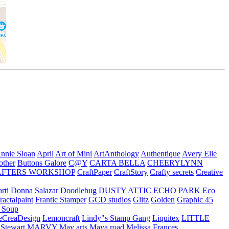
nnie Sloan
April
Art of Mini
ArtAnthology
Authentique
Avery Elle
other
Buttons Galore
C@Y
CARTA BELLA
CHEERYLYNN
AFTERS WORKSHOP
CraftPaper
CraftStory
Crafty secrets
Creative
rti
Donna Salazar
Doodlebug
DUSTY ATTIC
ECHO PARK
Eco
fractalpaint
Frantic Stamper
GCD studios
Glitz
Golden
Graphic 45
n Soup
eCreaDesign
Lemoncraft
Lindy"s Stamp Gang
Liquitex
LITTLE
 Stewart
MARVY
May arts
Maya road
Melissa Frances