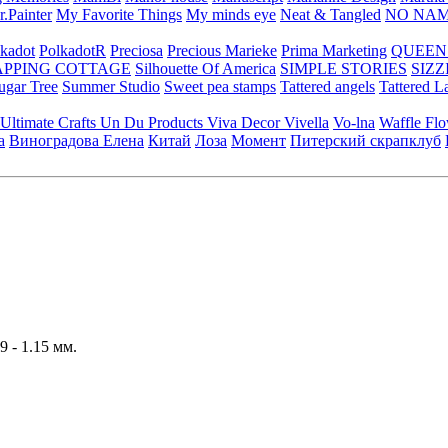
.Painter
My Favorite Things
My minds eye
Neat & Tangled
NO NA
kadot
PolkadotR
Preciosa
Precious Marieke
Prima Marketing
QUEEN
APPING COTTAGE
Silhouette Of America
SIMPLE STORIES
SIZZ
ugar Tree
Summer Studio
Sweet pea stamps
Tattered angels
Tattered L
Ultimate Crafts
Un Du Products
Viva Decor
Vivella
Vo-lna
Waffle Fl
а
Виноградова Елена
Китай
Лоза
Момент
Питерский скрапклуб
 - 1.15 мм.