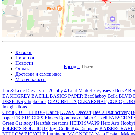
Каталог
Новинки
Новости
Бренды
Оплата
Доставка и самовывоз
Мастер-классы
Lin & Lene Dies
13arts
2Crafty
49 and Market
7 gypsies
7Dots
AB S
BASICGREY
BAZILL BASICS PAPER
BeeShabby
Bella BLVD
DESIGNS
Chipboards
CIAO BELLA
CLEARSNAP
COPIC
COR
Imaginations
Cricut
CUTTLEBUG
Darice
DCWV
Decoart
Dee"s Distinctively
D
paper
EK SUCCESS
Elmers
Epoximaxx
Faber Castell
FABSCRAP
Green Cat story
Heartfelt creations
HEIDI SWAPP
Hero Arts
Hobby
JOLEE"S BOUTIQUE
Joy! Crafts
K@Company
KAISERCRAFT
YELLOW BICYCLE
Luminarte
MAGNOLIA
Maja Design
Making