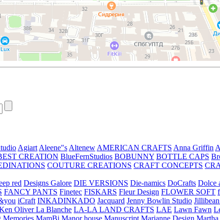
tudio
Agiart
Aleene"s
Altenew
AMERICAN CRAFTS
Anna Griffin
A
BEST CREATION
BlueFernStudios
BOBUNNY
BOTTLE CAPS
Br
EDINATIONS
COUTURE CREATIONS
CRAFT CONCEPTS
CR
eep red
Designs Galore
DIE VERSIONS
Die-namics
DoCrafts
Dolce a
S
FANCY PANTS
Finetec
FISKARS
Fleur Design
FLOWER SOFT
&you
iCraft
INKADINKADO
Jacquard
Jenny Bowlin Studio
Jillibea
Ken Oliver
La Blanche
LA-LA LAND CRAFTS
LAE
Lawn Fawn
L
 Memories
MamBi
Manor house
Manuscript
Marianne Design
Martha