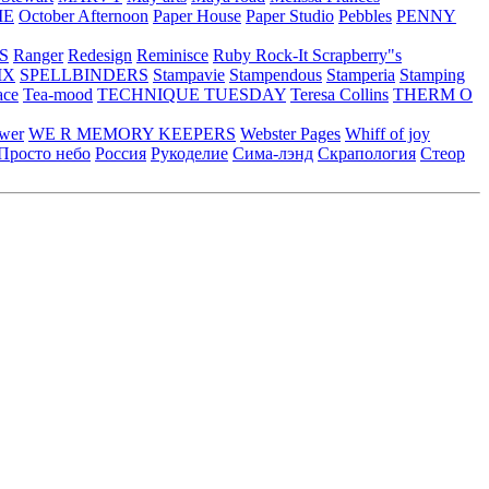
ME
October Afternoon
Paper House
Paper Studio
Pebbles
PENNY
S
Ranger
Redesign
Reminisce
Ruby Rock-It
Scrapberry"s
IX
SPELLBINDERS
Stampavie
Stampendous
Stamperia
Stamping
ace
Tea-mood
TECHNIQUE TUESDAY
Teresa Collins
THERM O
ower
WE R MEMORY KEEPERS
Webster Pages
Whiff of joy
Просто небо
Россия
Рукоделие
Сима-лэнд
Скрапология
Стеор