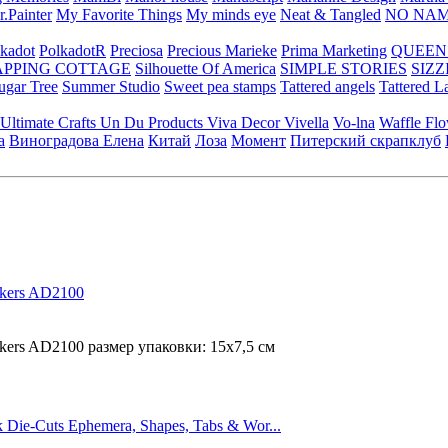
.Painter
My Favorite Things
My minds eye
Neat & Tangled
NO NA
kadot
PolkadotR
Preciosa
Precious Marieke
Prima Marketing
QUEEN
APPING COTTAGE
Silhouette Of America
SIMPLE STORIES
SIZZ
ugar Tree
Summer Studio
Sweet pea stamps
Tattered angels
Tattered L
Ultimate Crafts
Un Du Products
Viva Decor
Vivella
Vo-lna
Waffle Fl
а
Виноградова Елена
Китай
Лоза
Момент
Питерский скрапклуб
ckers AD2100
kers AD2100 размер упаковки: 15х7,5 см
 Die-Cuts Ephemera, Shapes, Tabs & Wor...