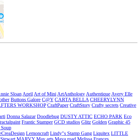
nnie Sloan
April
Art of Mini
ArtAnthology
Authentique
Avery Elle
other
Buttons Galore
C@Y
CARTA BELLA
CHEERYLYNN
AFTERS WORKSHOP
CraftPaper
CraftStory
Crafty secrets
Creative
rti
Donna Salazar
Doodlebug
DUSTY ATTIC
ECHO PARK
Eco
fractalpaint
Frantic Stamper
GCD studios
Glitz
Golden
Graphic 45
n Soup
eCreaDesign
Lemoncraft
Lindy"s Stamp Gang
Liquitex
LITTLE
 Stewart
MARVY
May arts
Maya road
Melissa Frances