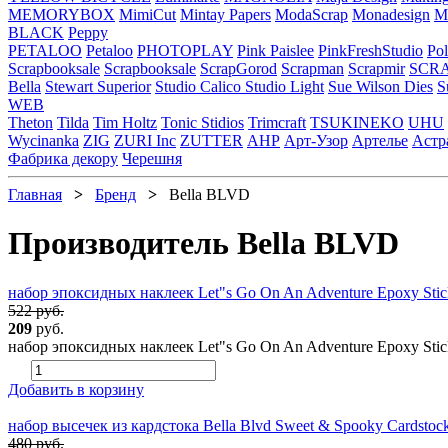
MEMORYBOX
MimiCut
Mintay Papers
ModaScrap
Monadesign
Mr
BLACK
Peppy
PETALOO
Petaloo
PHOTOPLAY
Pink Paislee
PinkFreshStudio
Pol
Scrapbooksale
Scrapbooksale
ScrapGorod
Scrapman
Scrapmir
SCR
Bella
Stewart Superior
Studio Calico
Studio Light
Sue Wilson Dies
S
WEB
Theton
Tilda
Tim Holtz
Tonic Stidios
Trimcraft
TSUKINEKO
UHU
Wycinanka
ZIG
ZURI Inc
ZUTTER
АНР
Арт-Узор
Артелье
Астр
Фабрика декору
Черешня
Главная
>
Бренд
>
Bella BLVD
Производитель Bella BLVD
набор эпоксидных наклеек Let"s Go On An Adventure Epoxy Sti
522 руб.
209
руб.
набор эпоксидных наклеек Let"s Go On An Adventure Epoxy Stic
Добавить в корзину
набор высечек из кардстока Bella Blvd Sweet & Spooky Cardstock
480 руб.