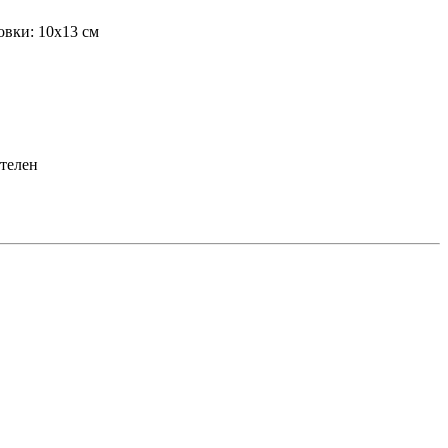
овки: 10х13 см
ателен