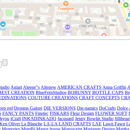
tudio
Agiart
Aleene"s
Altenew
AMERICAN CRAFTS
Anna Griffin
A
BEST CREATION
BlueFernStudios
BOBUNNY
BOTTLE CAPS
Br
EDINATIONS
COUTURE CREATIONS
CRAFT CONCEPTS
CR
eep red
Designs Galore
DIE VERSIONS
Die-namics
DoCrafts
Dolce a
S
FANCY PANTS
Finetec
FISKARS
Fleur Design
FLOWER SOFT
&you
iCraft
INKADINKADO
Jacquard
Jenny Bowlin Studio
Jillibea
Ken Oliver
La Blanche
LA-LA LAND CRAFTS
LAE
Lawn Fawn
L
 Memories
MamBi
Manor house
Manuscript
Marianne Design
Martha