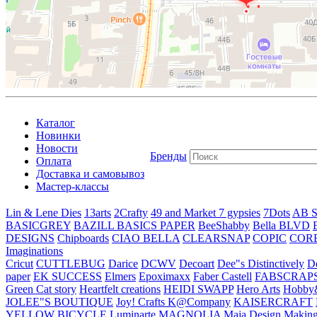
Каталог
Новинки
Новости
Бренды
Оплата
Доставка и самовывоз
Мастер-классы
Lin & Lene Dies
13arts
2Crafty
49 and Market
7 gypsies
7Dots
AB S
BASICGREY
BAZILL BASICS PAPER
BeeShabby
Bella BLVD
DESIGNS
Chipboards
CIAO BELLA
CLEARSNAP
COPIC
COR
Imaginations
Cricut
CUTTLEBUG
Darice
DCWV
Decoart
Dee"s Distinctively
D
paper
EK SUCCESS
Elmers
Epoximaxx
Faber Castell
FABSCRAP
Green Cat story
Heartfelt creations
HEIDI SWAPP
Hero Arts
Hobby
JOLEE"S BOUTIQUE
Joy! Crafts
K@Company
KAISERCRAFT
YELLOW BICYCLE
Luminarte
MAGNOLIA
Maja Design
Making