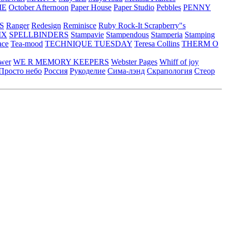
ME
October Afternoon
Paper House
Paper Studio
Pebbles
PENNY
S
Ranger
Redesign
Reminisce
Ruby Rock-It
Scrapberry"s
IX
SPELLBINDERS
Stampavie
Stampendous
Stamperia
Stamping
ace
Tea-mood
TECHNIQUE TUESDAY
Teresa Collins
THERM O
ower
WE R MEMORY KEEPERS
Webster Pages
Whiff of joy
Просто небо
Россия
Рукоделие
Сима-лэнд
Скрапология
Стеор