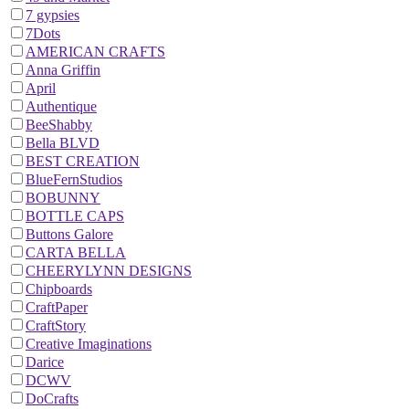
7 gypsies
7Dots
AMERICAN CRAFTS
Anna Griffin
April
Authentique
BeeShabby
Bella BLVD
BEST CREATION
BlueFernStudios
BOBUNNY
BOTTLE CAPS
Buttons Galore
CARTA BELLA
CHEERYLYNN DESIGNS
Chipboards
CraftPaper
CraftStory
Creative Imaginations
Darice
DCWV
DoCrafts