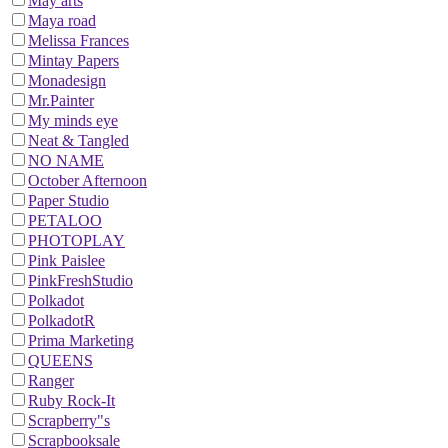
May arts
Maya road
Melissa Frances
Mintay Papers
Monadesign
Mr.Painter
My minds eye
Neat & Tangled
NO NAME
October Afternoon
Paper Studio
PETALOO
PHOTOPLAY
Pink Paislee
PinkFreshStudio
Polkadot
PolkadotR
Prima Marketing
QUEENS
Ranger
Ruby Rock-It
Scrapberry"s
Scrapbooksale