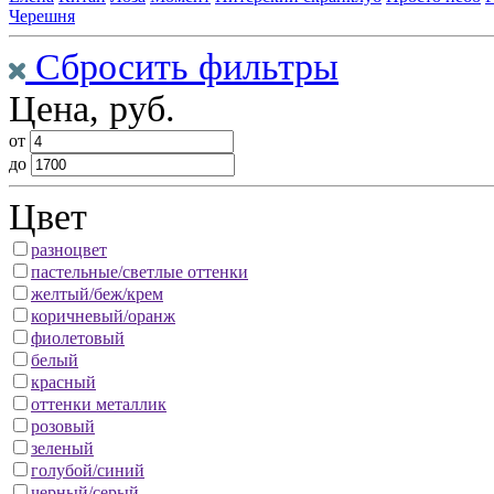
Черешня
Сбросить фильтры
Цена, руб.
от
до
Цвет
разноцвет
пастельные/светлые оттенки
желтый/беж/крем
коричневый/оранж
фиолетовый
белый
красный
оттенки металлик
розовый
зеленый
голубой/синий
черный/серый