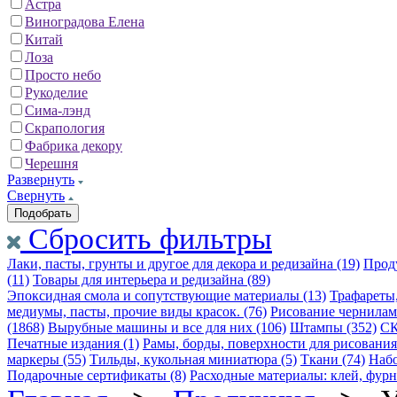
Астра
Виноградова Елена
Китай
Лоза
Просто небо
Рукоделие
Сима-лэнд
Скрапология
Фабрика декору
Черешня
Развернуть
Свернуть
Сбросить фильтры
Лаки, пасты, грунты и другое для декора и редизайна (19)
Проду
(11)
Товары для интерьера и редизайна (89)
Эпоксидная смола и сопутствующие материалы (13)
Трафареты,
медиумы, пасты, прочие виды красок. (76)
Рисование чернилами 
(1868)
Вырубные машины и все для них (106)
Штампы (352)
СК
Печатные издания (1)
Рамы, борды, поверхности для рисования 
маркеры (55)
Тильды, кукольная миниатюра (5)
Ткани (74)
Набо
Подарочные сертификаты (8)
Расходные материалы: клей, фурн