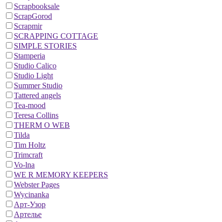
Scrapbooksale
ScrapGorod
Scrapmir
SCRAPPING COTTAGE
SIMPLE STORIES
Stamperia
Studio Calico
Studio Light
Summer Studio
Tattered angels
Tea-mood
Teresa Collins
THERM O WEB
Tilda
Tim Holtz
Trimcraft
Vo-lna
WE R MEMORY KEEPERS
Webster Pages
Wycinanka
Арт-Узор
Артелье