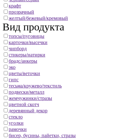
крафт
прозрачный
желтый/бежевый/кремовый
Вид продукта
топсы/пуговицы
карточки/высечки
чипборд
стикеры/натирки
брадс/анкеры
эко
цветы/веточки
гипс
тесьма/кружево/текстиль
подвески/металл
жемчужинки/стразы
цветной скотч
деревянный декор
стекло
уголки
рамочки
бисер, бусины, пайетки, стразы