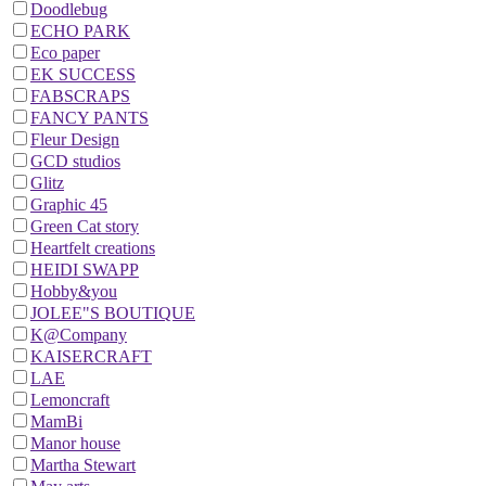
Doodlebug
ECHO PARK
Eco paper
EK SUCCESS
FABSCRAPS
FANCY PANTS
Fleur Design
GCD studios
Glitz
Graphic 45
Green Cat story
Heartfelt creations
HEIDI SWAPP
Hobby&you
JOLEE"S BOUTIQUE
K@Company
KAISERCRAFT
LAE
Lemoncraft
MamBi
Manor house
Martha Stewart