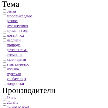
Тема
семья
любовь/свадьба
разное
путешествия
времена года
новый год
надписи
природа
детская тема
стимпанк
кулинарная
винтаж/ретро
музыка
мужская
учеба/спорт
подростки
Производители
13arts
2Crafty
49 and Market