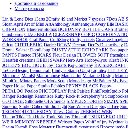
Доставка и самовывоз
Мастер-классы
Lin & Lene Dies
13arts
2Crafty
49 and Market
7 gypsies
7Dots
AB S
Sloan
April
Art of Mini
ArtAnthology
Authentique
Avery Elle
BASI
CREATION
BlueFernStudios
BOBUNNY
BOTTLE CAPS
Brother
Chipboards
CIAO BELLA
CLEARSNAP
COPIC
COREDINATIO
WORKSHOP
CraftPaper
CraftStory
Crafty secrets
Creative Imaginat
Cricut
CUTTLEBUG
Darice
DCWV
Decoart
Dee"s Distinctively
D
Donna Salazar
Doodlebug
DUSTY ATTIC
ECHO PARK
Eco paper
PANTS
Finetec
FISKARS
Fleur Design
FLOWER SOFT
fractalpai
Heartfelt creations
HEIDI SWAPP
Hero Arts
Hobby&you
iCraft
IN
JOLEE"S BOUTIQUE
Joy! Crafts
K@Company
KAISERCRAFT
LeCreaDesign
Lemoncraft
Lindy"s Stamp Gang
Liquitex
LITTLE 
Memories
MamBi
Manor house
Manuscript
Marianne Design
Martha
MimiCut
Mintay Papers
ModaScrap
Monadesign
Mr.Painter
My Favo
Paper House
Paper Studio
Pebbles
PENNY BLACK
Peppy
PETALOO
Petaloo
PHOTOPLAY
Pink Paislee
PinkFreshStudio
Pol
Ranger
Redesign
Reminisce
Ruby Rock-It
Scrapberry"s
Scrapbooksa
COTTAGE
Silhouette Of America
SIMPLE STORIES
SIZZIX
SP
Superior
Studio Calico
Studio Light
Sue Wilson Dies
Sugar Tree
Sum
TECHNIQUE TUESDAY
Teresa Collins
THERM O WEB
Theton
Tilda
Tim Holtz
Tonic Stidios
Trimcraft
TSUKINEKO
UHU
WE R MEMORY KEEPERS
Webster Pages
Whiff of joy
Wycinank
Елена
Китай
Лоза
Момент
Питерский скрапклуб
Просто небо
Р