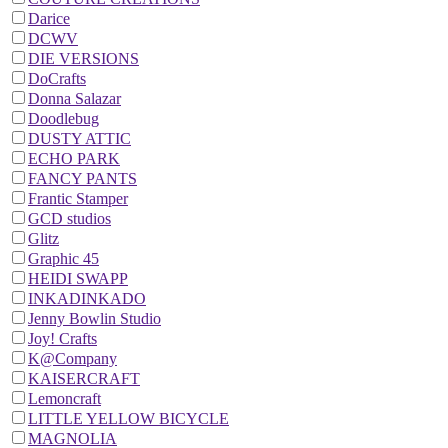
Darice
DCWV
DIE VERSIONS
DoCrafts
Donna Salazar
Doodlebug
DUSTY ATTIC
ECHO PARK
FANCY PANTS
Frantic Stamper
GCD studios
Glitz
Graphic 45
HEIDI SWAPP
INKADINKADO
Jenny Bowlin Studio
Joy! Crafts
K@Company
KAISERCRAFT
Lemoncraft
LITTLE YELLOW BICYCLE
MAGNOLIA