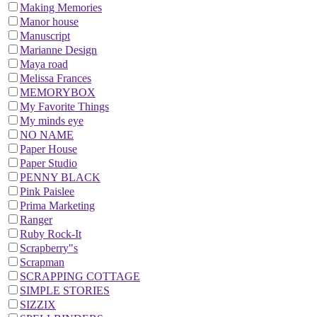
Making Memories
Manor house
Manuscript
Marianne Design
Maya road
Melissa Frances
MEMORYBOX
My Favorite Things
My minds eye
NO NAME
Paper House
Paper Studio
PENNY BLACK
Pink Paislee
Prima Marketing
Ranger
Ruby Rock-It
Scrapberry"s
Scrapman
SCRAPPING COTTAGE
SIMPLE STORIES
SIZZIX