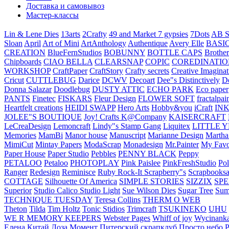
Доставка и самовывоз
Мастер-классы
Lin & Lene Dies
13arts
2Crafty
49 and Market
7 gypsies
7Dots
AB S
Sloan
April
Art of Mini
ArtAnthology
Authentique
Avery Elle
BASI
CREATION
BlueFernStudios
BOBUNNY
BOTTLE CAPS
Brother
Chipboards
CIAO BELLA
CLEARSNAP
COPIC
COREDINATIO
WORKSHOP
CraftPaper
CraftStory
Crafty secrets
Creative Imaginat
Cricut
CUTTLEBUG
Darice
DCWV
Decoart
Dee"s Distinctively
D
Donna Salazar
Doodlebug
DUSTY ATTIC
ECHO PARK
Eco paper
PANTS
Finetec
FISKARS
Fleur Design
FLOWER SOFT
fractalpai
Heartfelt creations
HEIDI SWAPP
Hero Arts
Hobby&you
iCraft
IN
JOLEE"S BOUTIQUE
Joy! Crafts
K@Company
KAISERCRAFT
LeCreaDesign
Lemoncraft
Lindy"s Stamp Gang
Liquitex
LITTLE 
Memories
MamBi
Manor house
Manuscript
Marianne Design
Martha
MimiCut
Mintay Papers
ModaScrap
Monadesign
Mr.Painter
My Favo
Paper House
Paper Studio
Pebbles
PENNY BLACK
Peppy
PETALOO
Petaloo
PHOTOPLAY
Pink Paislee
PinkFreshStudio
Pol
Ranger
Redesign
Reminisce
Ruby Rock-It
Scrapberry"s
Scrapbooksa
COTTAGE
Silhouette Of America
SIMPLE STORIES
SIZZIX
SP
Superior
Studio Calico
Studio Light
Sue Wilson Dies
Sugar Tree
Sum
TECHNIQUE TUESDAY
Teresa Collins
THERM O WEB
Theton
Tilda
Tim Holtz
Tonic Stidios
Trimcraft
TSUKINEKO
UHU
WE R MEMORY KEEPERS
Webster Pages
Whiff of joy
Wycinank
Елена
Китай
Лоза
Момент
Питерский скрапклуб
Просто небо
Р