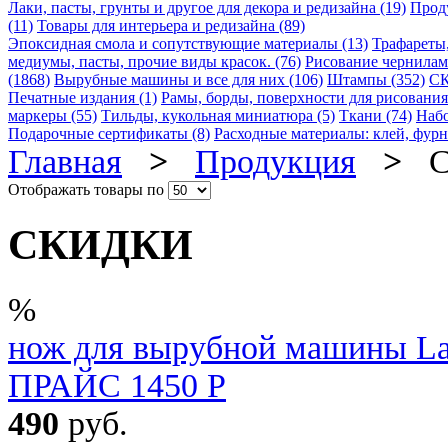
Лаки, пасты, грунты и другое для декора и редизайна (19)
Проду
(11)
Товары для интерьера и редизайна (89)
Эпоксидная смола и сопутствующие материалы (13)
Трафареты,
медиумы, пасты, прочие виды красок. (76)
Рисование чернилами 
(1868)
Вырубные машины и все для них (106)
Штампы (352)
СК
Печатные издания (1)
Рамы, борды, поверхности для рисования 
маркеры (55)
Тильды, кукольная миниатюра (5)
Ткани (74)
Набо
Подарочные сертификаты (8)
Расходные материалы: клей, фурн
Главная
>
Продукция
>
С
Отображать товары по
СКИДКИ
%
нож для вырубной машины La
ПРАЙС 1450 Р
490
руб.