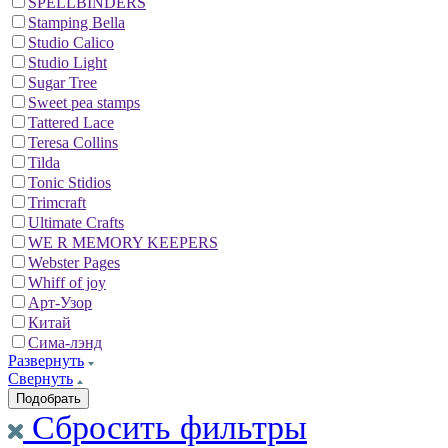
SPELLBINDERS
Stamping Bella
Studio Calico
Studio Light
Sugar Tree
Sweet pea stamps
Tattered Lace
Teresa Collins
Tilda
Tonic Stidios
Trimcraft
Ultimate Crafts
WE R MEMORY KEEPERS
Webster Pages
Whiff of joy
Арт-Узор
Китай
Сима-лэнд
Развернуть
Свернуть
Сбросить фильтры