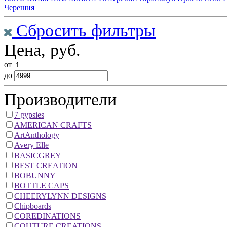
Черешня
Сбросить фильтры
Цена, руб.
от
до
Производители
7 gypsies
AMERICAN CRAFTS
ArtAnthology
Avery Elle
BASICGREY
BEST CREATION
BOBUNNY
BOTTLE CAPS
CHEERYLYNN DESIGNS
Chipboards
COREDINATIONS
COUTURE CREATIONS