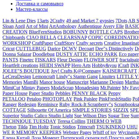
Доставка и самовывоз
Мастер-классы
Lin & Lene Dies
13arts
2Crafty
49 and Market
7 gypsies
7Dots
AB S
Sloan
April
Art of Mini
ArtAnthology
Authentique
Avery Elle
BASI
CREATION
BlueFernStudios
BOBUNNY
BOTTLE CAPS
Brother
Chipboards
CIAO BELLA
CLEARSNAP
COPIC
COREDINATIO
WORKSHOP
CraftPaper
CraftStory
Crafty secrets
Creative Imaginat
Cricut
CUTTLEBUG
Darice
DCWV
Decoart
Dee"s Distinctively
D
Donna Salazar
Doodlebug
DUSTY ATTIC
ECHO PARK
Eco paper
PANTS
Finetec
FISKARS
Fleur Design
FLOWER SOFT
fractalpai
Heartfelt creations
HEIDI SWAPP
Hero Arts
Hobby&you
iCraft
IN
JOLEE"S BOUTIQUE
Joy! Crafts
K@Company
KAISERCRAFT
LeCreaDesign
Lemoncraft
Lindy"s Stamp Gang
Liquitex
LITTLE 
Memories
MamBi
Manor house
Manuscript
Marianne Design
Martha
MimiCut
Mintay Papers
ModaScrap
Monadesign
Mr.Painter
My Favo
Paper House
Paper Studio
Pebbles
PENNY BLACK
Peppy
PETALOO
Petaloo
PHOTOPLAY
Pink Paislee
PinkFreshStudio
Pol
Ranger
Redesign
Reminisce
Ruby Rock-It
Scrapberry"s
Scrapbooksa
COTTAGE
Silhouette Of America
SIMPLE STORIES
SIZZIX
SP
Superior
Studio Calico
Studio Light
Sue Wilson Dies
Sugar Tree
Sum
TECHNIQUE TUESDAY
Teresa Collins
THERM O WEB
Theton
Tilda
Tim Holtz
Tonic Stidios
Trimcraft
TSUKINEKO
UHU
WE R MEMORY KEEPERS
Webster Pages
Whiff of joy
Wycinank
Елена
Китай
Лоза
Момент
Питерский скрапклуб
Просто небо
Р