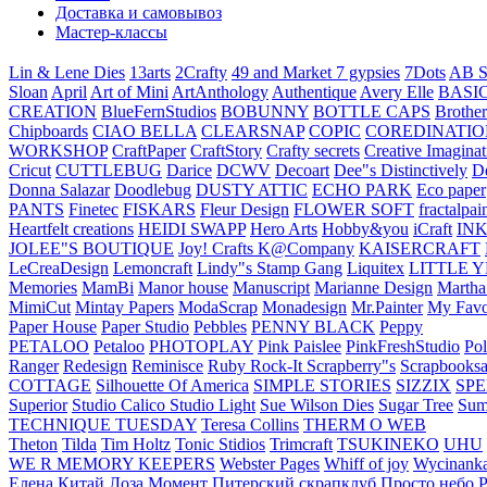
Доставка и самовывоз
Мастер-классы
Lin & Lene Dies
13arts
2Crafty
49 and Market
7 gypsies
7Dots
AB S
Sloan
April
Art of Mini
ArtAnthology
Authentique
Avery Elle
BASI
CREATION
BlueFernStudios
BOBUNNY
BOTTLE CAPS
Brother
Chipboards
CIAO BELLA
CLEARSNAP
COPIC
COREDINATIO
WORKSHOP
CraftPaper
CraftStory
Crafty secrets
Creative Imaginat
Cricut
CUTTLEBUG
Darice
DCWV
Decoart
Dee"s Distinctively
D
Donna Salazar
Doodlebug
DUSTY ATTIC
ECHO PARK
Eco paper
PANTS
Finetec
FISKARS
Fleur Design
FLOWER SOFT
fractalpai
Heartfelt creations
HEIDI SWAPP
Hero Arts
Hobby&you
iCraft
IN
JOLEE"S BOUTIQUE
Joy! Crafts
K@Company
KAISERCRAFT
LeCreaDesign
Lemoncraft
Lindy"s Stamp Gang
Liquitex
LITTLE 
Memories
MamBi
Manor house
Manuscript
Marianne Design
Martha
MimiCut
Mintay Papers
ModaScrap
Monadesign
Mr.Painter
My Favo
Paper House
Paper Studio
Pebbles
PENNY BLACK
Peppy
PETALOO
Petaloo
PHOTOPLAY
Pink Paislee
PinkFreshStudio
Pol
Ranger
Redesign
Reminisce
Ruby Rock-It
Scrapberry"s
Scrapbooksa
COTTAGE
Silhouette Of America
SIMPLE STORIES
SIZZIX
SP
Superior
Studio Calico
Studio Light
Sue Wilson Dies
Sugar Tree
Sum
TECHNIQUE TUESDAY
Teresa Collins
THERM O WEB
Theton
Tilda
Tim Holtz
Tonic Stidios
Trimcraft
TSUKINEKO
UHU
WE R MEMORY KEEPERS
Webster Pages
Whiff of joy
Wycinank
Елена
Китай
Лоза
Момент
Питерский скрапклуб
Просто небо
Р