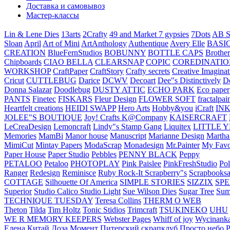
Доставка и самовывоз
Мастер-классы
Lin & Lene Dies
13arts
2Crafty
49 and Market
7 gypsies
7Dots
AB S
Sloan
April
Art of Mini
ArtAnthology
Authentique
Avery Elle
BASI
CREATION
BlueFernStudios
BOBUNNY
BOTTLE CAPS
Brother
Chipboards
CIAO BELLA
CLEARSNAP
COPIC
COREDINATIO
WORKSHOP
CraftPaper
CraftStory
Crafty secrets
Creative Imaginat
Cricut
CUTTLEBUG
Darice
DCWV
Decoart
Dee"s Distinctively
D
Donna Salazar
Doodlebug
DUSTY ATTIC
ECHO PARK
Eco paper
PANTS
Finetec
FISKARS
Fleur Design
FLOWER SOFT
fractalpai
Heartfelt creations
HEIDI SWAPP
Hero Arts
Hobby&you
iCraft
IN
JOLEE"S BOUTIQUE
Joy! Crafts
K@Company
KAISERCRAFT
LeCreaDesign
Lemoncraft
Lindy"s Stamp Gang
Liquitex
LITTLE 
Memories
MamBi
Manor house
Manuscript
Marianne Design
Martha
MimiCut
Mintay Papers
ModaScrap
Monadesign
Mr.Painter
My Favo
Paper House
Paper Studio
Pebbles
PENNY BLACK
Peppy
PETALOO
Petaloo
PHOTOPLAY
Pink Paislee
PinkFreshStudio
Pol
Ranger
Redesign
Reminisce
Ruby Rock-It
Scrapberry"s
Scrapbooksa
COTTAGE
Silhouette Of America
SIMPLE STORIES
SIZZIX
SP
Superior
Studio Calico
Studio Light
Sue Wilson Dies
Sugar Tree
Sum
TECHNIQUE TUESDAY
Teresa Collins
THERM O WEB
Theton
Tilda
Tim Holtz
Tonic Stidios
Trimcraft
TSUKINEKO
UHU
WE R MEMORY KEEPERS
Webster Pages
Whiff of joy
Wycinank
Елена
Китай
Лоза
Момент
Питерский скрапклуб
Просто небо
Р