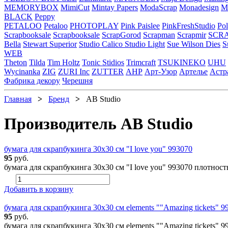
MEMORYBOX
MimiCut
Mintay Papers
ModaScrap
Monadesign
Mr
BLACK
Peppy
PETALOO
Petaloo
PHOTOPLAY
Pink Paislee
PinkFreshStudio
Pol
Scrapbooksale
Scrapbooksale
ScrapGorod
Scrapman
Scrapmir
SCR
Bella
Stewart Superior
Studio Calico
Studio Light
Sue Wilson Dies
S
WEB
Theton
Tilda
Tim Holtz
Tonic Stidios
Trimcraft
TSUKINEKO
UHU
Wycinanka
ZIG
ZURI Inc
ZUTTER
АНР
Арт-Узор
Артелье
Астр
Фабрика декору
Черешня
Главная
>
Бренд
>
AB Studio
Производитель AB Studio
бумага для скрапбукинга 30х30 см "I love you" 993070
95
руб.
бумага для скрапбукинга 30х30 см "I love you" 993070 плотност
Добавить в корзину
бумага для скрапбукинга 30х30 см elements ""Amazing tickets" 9
95
руб.
бумага для скрапбукинга 30х30 см elements ""Amazing tickets" 