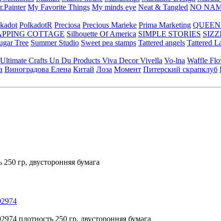
.Painter
My Favorite Things
My minds eye
Neat & Tangled
NO NA
kadot
PolkadotR
Preciosa
Precious Marieke
Prima Marketing
QUEEN
APPING COTTAGE
Silhouette Of America
SIMPLE STORIES
SIZZ
ugar Tree
Summer Studio
Sweet pea stamps
Tattered angels
Tattered L
Ultimate Crafts
Un Du Products
Viva Decor
Vivella
Vo-lna
Waffle Fl
а
Виноградова Елена
Китай
Лоза
Момент
Питерский скрапклуб
ь 250 гр, двусторонняя бумага
92974
992974 плотность 250 гр, двусторонняя бумага