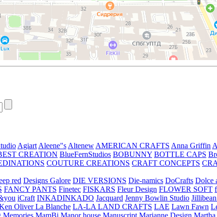
tudio
Agiart
Aleene"s
Altenew
AMERICAN CRAFTS
Anna Griffin
A
BEST CREATION
BlueFernStudios
BOBUNNY
BOTTLE CAPS
Br
EDINATIONS
COUTURE CREATIONS
CRAFT CONCEPTS
CR
eep red
Designs Galore
DIE VERSIONS
Die-namics
DoCrafts
Dolce a
S
FANCY PANTS
Finetec
FISKARS
Fleur Design
FLOWER SOFT
&you
iCraft
INKADINKADO
Jacquard
Jenny Bowlin Studio
Jillibea
Ken Oliver
La Blanche
LA-LA LAND CRAFTS
LAE
Lawn Fawn
L
 Memories
MamBi
Manor house
Manuscript
Marianne Design
Martha