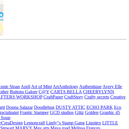
nnie Sloan
April
Art of Mini
ArtAnthology
Authentique
Avery Elle
other
Buttons Galore
C@Y
CARTA BELLA
CHEERYLYNN
AFTERS WORKSHOP
CraftPaper
CraftStory
Crafty secrets
Creative
rti
Donna Salazar
Doodlebug
DUSTY ATTIC
ECHO PARK
Eco
fractalpaint
Frantic Stamper
GCD studios
Glitz
Golden
Graphic 45
n Soup
eCreaDesign
Lemoncraft
Lindy"s Stamp Gang
Liquitex
LITTLE
 Stewart
MARVY
May arts
Maya road
Melissa Frances