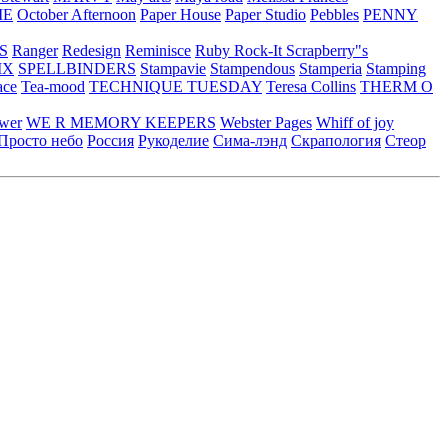
ME
October Afternoon
Paper House
Paper Studio
Pebbles
PENNY
S
Ranger
Redesign
Reminisce
Ruby Rock-It
Scrapberry"s
IX
SPELLBINDERS
Stampavie
Stampendous
Stamperia
Stamping
ace
Tea-mood
TECHNIQUE TUESDAY
Teresa Collins
THERM O
ower
WE R MEMORY KEEPERS
Webster Pages
Whiff of joy
Просто небо
Россия
Рукоделие
Сима-лэнд
Скрапология
Стеор