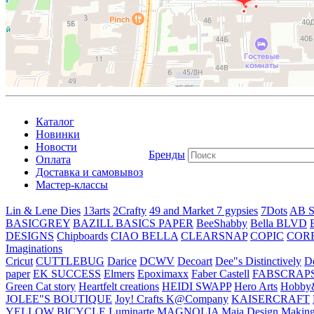
Каталог
Новинки
Новости
Бренды
Оплата
Доставка и самовывоз
Мастер-классы
Lin & Lene Dies
13arts
2Crafty
49 and Market
7 gypsies
7Dots
AB S
BASICGREY
BAZILL BASICS PAPER
BeeShabby
Bella BLVD
DESIGNS
Chipboards
CIAO BELLA
CLEARSNAP
COPIC
COR
Imaginations
Cricut
CUTTLEBUG
Darice
DCWV
Decoart
Dee"s Distinctively
D
paper
EK SUCCESS
Elmers
Epoximaxx
Faber Castell
FABSCRAP
Green Cat story
Heartfelt creations
HEIDI SWAPP
Hero Arts
Hobby
JOLEE"S BOUTIQUE
Joy! Crafts
K@Company
KAISERCRAFT
YELLOW BICYCLE
Luminarte
MAGNOLIA
Maja Design
Making