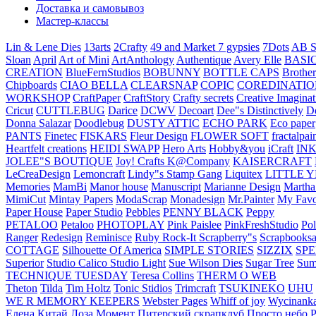
Доставка и самовывоз
Мастер-классы
Lin & Lene Dies
13arts
2Crafty
49 and Market
7 gypsies
7Dots
AB S
Sloan
April
Art of Mini
ArtAnthology
Authentique
Avery Elle
BASI
CREATION
BlueFernStudios
BOBUNNY
BOTTLE CAPS
Brother
Chipboards
CIAO BELLA
CLEARSNAP
COPIC
COREDINATIO
WORKSHOP
CraftPaper
CraftStory
Crafty secrets
Creative Imaginat
Cricut
CUTTLEBUG
Darice
DCWV
Decoart
Dee"s Distinctively
D
Donna Salazar
Doodlebug
DUSTY ATTIC
ECHO PARK
Eco paper
PANTS
Finetec
FISKARS
Fleur Design
FLOWER SOFT
fractalpai
Heartfelt creations
HEIDI SWAPP
Hero Arts
Hobby&you
iCraft
IN
JOLEE"S BOUTIQUE
Joy! Crafts
K@Company
KAISERCRAFT
LeCreaDesign
Lemoncraft
Lindy"s Stamp Gang
Liquitex
LITTLE 
Memories
MamBi
Manor house
Manuscript
Marianne Design
Martha
MimiCut
Mintay Papers
ModaScrap
Monadesign
Mr.Painter
My Favo
Paper House
Paper Studio
Pebbles
PENNY BLACK
Peppy
PETALOO
Petaloo
PHOTOPLAY
Pink Paislee
PinkFreshStudio
Pol
Ranger
Redesign
Reminisce
Ruby Rock-It
Scrapberry"s
Scrapbooksa
COTTAGE
Silhouette Of America
SIMPLE STORIES
SIZZIX
SP
Superior
Studio Calico
Studio Light
Sue Wilson Dies
Sugar Tree
Sum
TECHNIQUE TUESDAY
Teresa Collins
THERM O WEB
Theton
Tilda
Tim Holtz
Tonic Stidios
Trimcraft
TSUKINEKO
UHU
WE R MEMORY KEEPERS
Webster Pages
Whiff of joy
Wycinank
Елена
Китай
Лоза
Момент
Питерский скрапклуб
Просто небо
Р