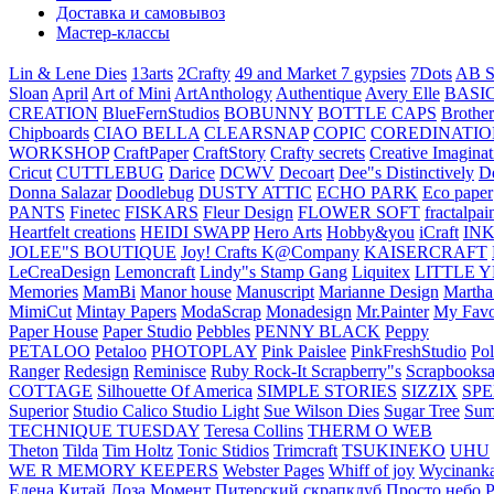
Доставка и самовывоз
Мастер-классы
Lin & Lene Dies
13arts
2Crafty
49 and Market
7 gypsies
7Dots
AB S
Sloan
April
Art of Mini
ArtAnthology
Authentique
Avery Elle
BASI
CREATION
BlueFernStudios
BOBUNNY
BOTTLE CAPS
Brother
Chipboards
CIAO BELLA
CLEARSNAP
COPIC
COREDINATIO
WORKSHOP
CraftPaper
CraftStory
Crafty secrets
Creative Imaginat
Cricut
CUTTLEBUG
Darice
DCWV
Decoart
Dee"s Distinctively
D
Donna Salazar
Doodlebug
DUSTY ATTIC
ECHO PARK
Eco paper
PANTS
Finetec
FISKARS
Fleur Design
FLOWER SOFT
fractalpai
Heartfelt creations
HEIDI SWAPP
Hero Arts
Hobby&you
iCraft
IN
JOLEE"S BOUTIQUE
Joy! Crafts
K@Company
KAISERCRAFT
LeCreaDesign
Lemoncraft
Lindy"s Stamp Gang
Liquitex
LITTLE 
Memories
MamBi
Manor house
Manuscript
Marianne Design
Martha
MimiCut
Mintay Papers
ModaScrap
Monadesign
Mr.Painter
My Favo
Paper House
Paper Studio
Pebbles
PENNY BLACK
Peppy
PETALOO
Petaloo
PHOTOPLAY
Pink Paislee
PinkFreshStudio
Pol
Ranger
Redesign
Reminisce
Ruby Rock-It
Scrapberry"s
Scrapbooksa
COTTAGE
Silhouette Of America
SIMPLE STORIES
SIZZIX
SP
Superior
Studio Calico
Studio Light
Sue Wilson Dies
Sugar Tree
Sum
TECHNIQUE TUESDAY
Teresa Collins
THERM O WEB
Theton
Tilda
Tim Holtz
Tonic Stidios
Trimcraft
TSUKINEKO
UHU
WE R MEMORY KEEPERS
Webster Pages
Whiff of joy
Wycinank
Елена
Китай
Лоза
Момент
Питерский скрапклуб
Просто небо
Р