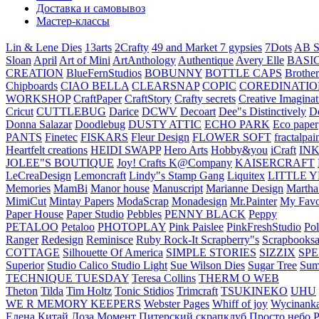
Доставка и самовывоз
Мастер-классы
Lin & Lene Dies
13arts
2Crafty
49 and Market
7 gypsies
7Dots
AB S
Sloan
April
Art of Mini
ArtAnthology
Authentique
Avery Elle
BASI
CREATION
BlueFernStudios
BOBUNNY
BOTTLE CAPS
Brother
Chipboards
CIAO BELLA
CLEARSNAP
COPIC
COREDINATIO
WORKSHOP
CraftPaper
CraftStory
Crafty secrets
Creative Imaginat
Cricut
CUTTLEBUG
Darice
DCWV
Decoart
Dee"s Distinctively
D
Donna Salazar
Doodlebug
DUSTY ATTIC
ECHO PARK
Eco paper
PANTS
Finetec
FISKARS
Fleur Design
FLOWER SOFT
fractalpai
Heartfelt creations
HEIDI SWAPP
Hero Arts
Hobby&you
iCraft
IN
JOLEE"S BOUTIQUE
Joy! Crafts
K@Company
KAISERCRAFT
LeCreaDesign
Lemoncraft
Lindy"s Stamp Gang
Liquitex
LITTLE 
Memories
MamBi
Manor house
Manuscript
Marianne Design
Martha
MimiCut
Mintay Papers
ModaScrap
Monadesign
Mr.Painter
My Favo
Paper House
Paper Studio
Pebbles
PENNY BLACK
Peppy
PETALOO
Petaloo
PHOTOPLAY
Pink Paislee
PinkFreshStudio
Pol
Ranger
Redesign
Reminisce
Ruby Rock-It
Scrapberry"s
Scrapbooksa
COTTAGE
Silhouette Of America
SIMPLE STORIES
SIZZIX
SP
Superior
Studio Calico
Studio Light
Sue Wilson Dies
Sugar Tree
Sum
TECHNIQUE TUESDAY
Teresa Collins
THERM O WEB
Theton
Tilda
Tim Holtz
Tonic Stidios
Trimcraft
TSUKINEKO
UHU
WE R MEMORY KEEPERS
Webster Pages
Whiff of joy
Wycinank
Елена
Китай
Лоза
Момент
Питерский скрапклуб
Просто небо
Р