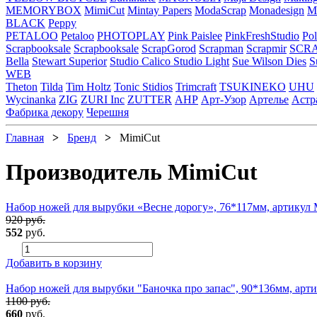
MEMORYBOX
MimiCut
Mintay Papers
ModaScrap
Monadesign
Mr
BLACK
Peppy
PETALOO
Petaloo
PHOTOPLAY
Pink Paislee
PinkFreshStudio
Pol
Scrapbooksale
Scrapbooksale
ScrapGorod
Scrapman
Scrapmir
SCR
Bella
Stewart Superior
Studio Calico
Studio Light
Sue Wilson Dies
S
WEB
Theton
Tilda
Tim Holtz
Tonic Stidios
Trimcraft
TSUKINEKO
UHU
Wycinanka
ZIG
ZURI Inc
ZUTTER
АНР
Арт-Узор
Артелье
Астр
Фабрика декору
Черешня
Главная
>
Бренд
>
MimiCut
Производитель MimiCut
Набор ножей для вырубки «Весне дорогу», 76*117мм, артикул
920 руб.
552
руб.
Добавить в корзину
Набор ножей для вырубки "Баночка про запас", 90*136мм, арт
1100 руб.
660
руб.