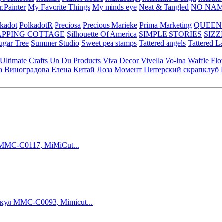
.Painter
My Favorite Things
My minds eye
Neat & Tangled
NO NA
kadot
PolkadotR
Preciosa
Precious Marieke
Prima Marketing
QUEEN
APPING COTTAGE
Silhouette Of America
SIMPLE STORIES
SIZZ
ugar Tree
Summer Studio
Sweet pea stamps
Tattered angels
Tattered L
Ultimate Crafts
Un Du Products
Viva Decor
Vivella
Vo-lna
Waffle Fl
а
Виноградова Елена
Китай
Лоза
Момент
Питерский скрапклуб
 MMC-C0117, MiMiCut...
икул MMC-C0093, Mimicut...