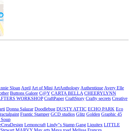
nnie Sloan
April
Art of Mini
ArtAnthology
Authentique
Avery Elle
other
Buttons Galore
C@Y
CARTA BELLA
CHEERYLYNN
AFTERS WORKSHOP
CraftPaper
CraftStory
Crafty secrets
Creative
rti
Donna Salazar
Doodlebug
DUSTY ATTIC
ECHO PARK
Eco
fractalpaint
Frantic Stamper
GCD studios
Glitz
Golden
Graphic 45
n Soup
eCreaDesign
Lemoncraft
Lindy"s Stamp Gang
Liquitex
LITTLE
 Stewart
MARVY
May arts
Maya road
Melissa Frances