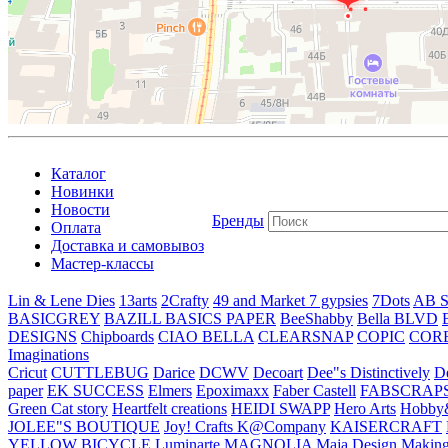
Каталог
Новинки
Новости
Бренды
Оплата
Доставка и самовывоз
Мастер-классы
Lin & Lene Dies
13arts
2Crafty
49 and Market
7 gypsies
7Dots
AB S
BASICGREY
BAZILL BASICS PAPER
BeeShabby
Bella BLVD
DESIGNS
Chipboards
CIAO BELLA
CLEARSNAP
COPIC
COR
Imaginations
Cricut
CUTTLEBUG
Darice
DCWV
Decoart
Dee"s Distinctively
D
paper
EK SUCCESS
Elmers
Epoximaxx
Faber Castell
FABSCRAP
Green Cat story
Heartfelt creations
HEIDI SWAPP
Hero Arts
Hobby
JOLEE"S BOUTIQUE
Joy! Crafts
K@Company
KAISERCRAFT
YELLOW BICYCLE
Luminarte
MAGNOLIA
Maja Design
Making