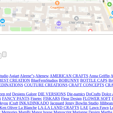
tudio
Agiart
Aleene"s
Altenew
AMERICAN CRAFTS
Anna Griffin
A
BEST CREATION
BlueFernStudios
BOBUNNY
BOTTLE CAPS
Br
EDINATIONS
COUTURE CREATIONS
CRAFT CONCEPTS
CR
eep red
Designs Galore
DIE VERSIONS
Die-namics
DoCrafts
Dolce a
S
FANCY PANTS
Finetec
FISKARS
Fleur Design
FLOWER SOFT
&you
iCraft
INKADINKADO
Jacquard
Jenny Bowlin Studio
Jillibea
Ken Oliver
La Blanche
LA-LA LAND CRAFTS
LAE
Lawn Fawn
L
 Memories
MamBi
Manor house
Manuscript
Marianne Design
Martha