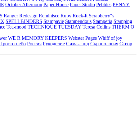
ME
October Afternoon
Paper House
Paper Studio
Pebbles
PENNY
S
Ranger
Redesign
Reminisce
Ruby Rock-It
Scrapberry"s
IX
SPELLBINDERS
Stampavie
Stampendous
Stamperia
Stamping
ace
Tea-mood
TECHNIQUE TUESDAY
Teresa Collins
THERM O
ower
WE R MEMORY KEEPERS
Webster Pages
Whiff of joy
Просто небо
Россия
Рукоделие
Сима-лэнд
Скрапология
Стеор