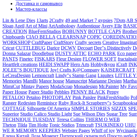
Доставка и самовывоз
Мастер-классы
Lin & Lene Dies
13arts
2Crafty
49 and Market
7 gypsies
7Dots
AB S
Sloan
April
Art of Mini
ArtAnthology
Authentique
Avery Elle
BASI
CREATION
BlueFernStudios
BOBUNNY
BOTTLE CAPS
Brother
Chipboards
CIAO BELLA
CLEARSNAP
COPIC
COREDINATIO
WORKSHOP
CraftPaper
CraftStory
Crafty secrets
Creative Imaginat
Cricut
CUTTLEBUG
Darice
DCWV
Decoart
Dee"s Distinctively
D
Donna Salazar
Doodlebug
DUSTY ATTIC
ECHO PARK
Eco paper
PANTS
Finetec
FISKARS
Fleur Design
FLOWER SOFT
fractalpai
Heartfelt creations
HEIDI SWAPP
Hero Arts
Hobby&you
iCraft
IN
JOLEE"S BOUTIQUE
Joy! Crafts
K@Company
KAISERCRAFT
LeCreaDesign
Lemoncraft
Lindy"s Stamp Gang
Liquitex
LITTLE 
Memories
MamBi
Manor house
Manuscript
Marianne Design
Martha
MimiCut
Mintay Papers
ModaScrap
Monadesign
Mr.Painter
My Favo
Paper House
Paper Studio
Pebbles
PENNY BLACK
Peppy
PETALOO
Petaloo
PHOTOPLAY
Pink Paislee
PinkFreshStudio
Pol
Ranger
Redesign
Reminisce
Ruby Rock-It
Scrapberry"s
Scrapbooksa
COTTAGE
Silhouette Of America
SIMPLE STORIES
SIZZIX
SP
Superior
Studio Calico
Studio Light
Sue Wilson Dies
Sugar Tree
Sum
TECHNIQUE TUESDAY
Teresa Collins
THERM O WEB
Theton
Tilda
Tim Holtz
Tonic Stidios
Trimcraft
TSUKINEKO
UHU
WE R MEMORY KEEPERS
Webster Pages
Whiff of joy
Wycinank
Елена
Китай
Лоза
Момент
Питерский скрапклуб
Просто небо
Р