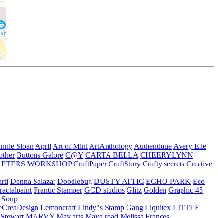
nnie Sloan
April
Art of Mini
ArtAnthology
Authentique
Avery Elle
other
Buttons Galore
C@Y
CARTA BELLA
CHEERYLYNN
AFTERS WORKSHOP
CraftPaper
CraftStory
Crafty secrets
Creative
rti
Donna Salazar
Doodlebug
DUSTY ATTIC
ECHO PARK
Eco
fractalpaint
Frantic Stamper
GCD studios
Glitz
Golden
Graphic 45
n Soup
eCreaDesign
Lemoncraft
Lindy"s Stamp Gang
Liquitex
LITTLE
 Stewart
MARVY
May arts
Maya road
Melissa Frances