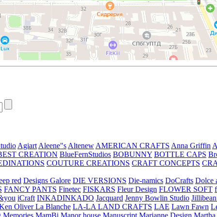
tudio
Agiart
Aleene"s
Altenew
AMERICAN CRAFTS
Anna Griffin
A
BEST CREATION
BlueFernStudios
BOBUNNY
BOTTLE CAPS
Br
EDINATIONS
COUTURE CREATIONS
CRAFT CONCEPTS
CR
eep red
Designs Galore
DIE VERSIONS
Die-namics
DoCrafts
Dolce a
S
FANCY PANTS
Finetec
FISKARS
Fleur Design
FLOWER SOFT
&you
iCraft
INKADINKADO
Jacquard
Jenny Bowlin Studio
Jillibea
Ken Oliver
La Blanche
LA-LA LAND CRAFTS
LAE
Lawn Fawn
L
 Memories
MamBi
Manor house
Manuscript
Marianne Design
Martha