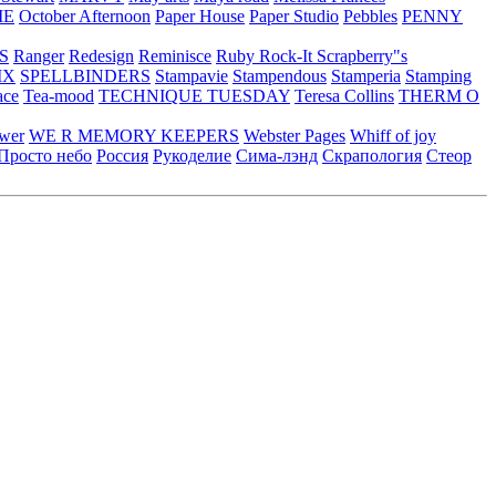
ME
October Afternoon
Paper House
Paper Studio
Pebbles
PENNY
S
Ranger
Redesign
Reminisce
Ruby Rock-It
Scrapberry"s
IX
SPELLBINDERS
Stampavie
Stampendous
Stamperia
Stamping
ace
Tea-mood
TECHNIQUE TUESDAY
Teresa Collins
THERM O
ower
WE R MEMORY KEEPERS
Webster Pages
Whiff of joy
Просто небо
Россия
Рукоделие
Сима-лэнд
Скрапология
Стеор