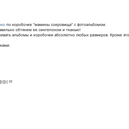
нко
по коробочке "мамины сокровища" с фотоальбомом.
авильно обтянем ее синтепоном и тканью!
авливать альбомы и коробочки абсолютно любых размеров. Кроме эт
чками.
￼￼ !!!