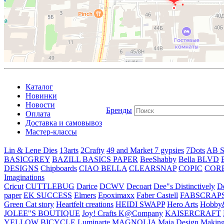
Каталог
Новинки
Новости
Бренды
Оплата
Доставка и самовывоз
Мастер-классы
Lin & Lene Dies
13arts
2Crafty
49 and Market
7 gypsies
7Dots
AB S
BASICGREY
BAZILL BASICS PAPER
BeeShabby
Bella BLVD
DESIGNS
Chipboards
CIAO BELLA
CLEARSNAP
COPIC
COR
Imaginations
Cricut
CUTTLEBUG
Darice
DCWV
Decoart
Dee"s Distinctively
D
paper
EK SUCCESS
Elmers
Epoximaxx
Faber Castell
FABSCRAP
Green Cat story
Heartfelt creations
HEIDI SWAPP
Hero Arts
Hobby
JOLEE"S BOUTIQUE
Joy! Crafts
K@Company
KAISERCRAFT
YELLOW BICYCLE
Luminarte
MAGNOLIA
Maja Design
Making