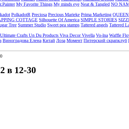
.Painter
My Favorite Things
My minds eye
Neat & Tangled
NO NA
kadot
PolkadotR
Preciosa
Precious Marieke
Prima Marketing
QUEEN
APPING COTTAGE
Silhouette Of America
SIMPLE STORIES
SIZZ
ugar Tree
Summer Studio
Sweet pea stamps
Tattered angels
Tattered L
Ultimate Crafts
Un Du Products
Viva Decor
Vivella
Vo-lna
Waffle Fl
а
Виноградова Елена
Китай
Лоза
Момент
Питерский скрапклуб
0
 в 12-30