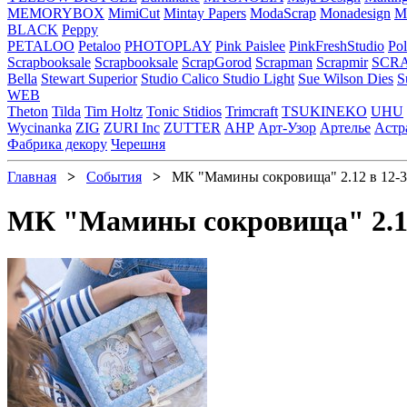
MEMORYBOX
MimiCut
Mintay Papers
ModaScrap
Monadesign
Mr
BLACK
Peppy
PETALOO
Petaloo
PHOTOPLAY
Pink Paislee
PinkFreshStudio
Pol
Scrapbooksale
Scrapbooksale
ScrapGorod
Scrapman
Scrapmir
SCR
Bella
Stewart Superior
Studio Calico
Studio Light
Sue Wilson Dies
S
WEB
Theton
Tilda
Tim Holtz
Tonic Stidios
Trimcraft
TSUKINEKO
UHU
Wycinanka
ZIG
ZURI Inc
ZUTTER
АНР
Арт-Узор
Артелье
Астр
Фабрика декору
Черешня
Главная
>
События
>
МК "Мамины сокровища" 2.12 в 12-3
МК "Мамины сокровища" 2.12