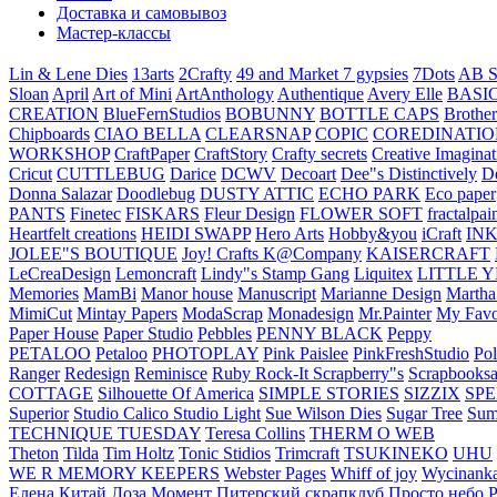
Доставка и самовывоз
Мастер-классы
Lin & Lene Dies
13arts
2Crafty
49 and Market
7 gypsies
7Dots
AB S
Sloan
April
Art of Mini
ArtAnthology
Authentique
Avery Elle
BASI
CREATION
BlueFernStudios
BOBUNNY
BOTTLE CAPS
Brother
Chipboards
CIAO BELLA
CLEARSNAP
COPIC
COREDINATIO
WORKSHOP
CraftPaper
CraftStory
Crafty secrets
Creative Imaginat
Cricut
CUTTLEBUG
Darice
DCWV
Decoart
Dee"s Distinctively
D
Donna Salazar
Doodlebug
DUSTY ATTIC
ECHO PARK
Eco paper
PANTS
Finetec
FISKARS
Fleur Design
FLOWER SOFT
fractalpai
Heartfelt creations
HEIDI SWAPP
Hero Arts
Hobby&you
iCraft
IN
JOLEE"S BOUTIQUE
Joy! Crafts
K@Company
KAISERCRAFT
LeCreaDesign
Lemoncraft
Lindy"s Stamp Gang
Liquitex
LITTLE 
Memories
MamBi
Manor house
Manuscript
Marianne Design
Martha
MimiCut
Mintay Papers
ModaScrap
Monadesign
Mr.Painter
My Favo
Paper House
Paper Studio
Pebbles
PENNY BLACK
Peppy
PETALOO
Petaloo
PHOTOPLAY
Pink Paislee
PinkFreshStudio
Pol
Ranger
Redesign
Reminisce
Ruby Rock-It
Scrapberry"s
Scrapbooksa
COTTAGE
Silhouette Of America
SIMPLE STORIES
SIZZIX
SP
Superior
Studio Calico
Studio Light
Sue Wilson Dies
Sugar Tree
Sum
TECHNIQUE TUESDAY
Teresa Collins
THERM O WEB
Theton
Tilda
Tim Holtz
Tonic Stidios
Trimcraft
TSUKINEKO
UHU
WE R MEMORY KEEPERS
Webster Pages
Whiff of joy
Wycinank
Елена
Китай
Лоза
Момент
Питерский скрапклуб
Просто небо
Р