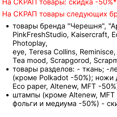
На СКРАП товары: скидка -50%*
На СКРАП товары следующих бре
товары бренда "Черешня", "Арт
PinkFreshStudio, Kaisercraft, E
Photoplay, Mr. 
eye, Teresa Collins, Reminisce
Tea mood, Scrapgorod, Scrapm
товары разделов: - ткань; -л
(кроме Polkadot -50%); ножи 
Eco paper, Altenew, MFT -50%
штампы (кроме Altenew, MFT
фольги и медиума -50%) - ск