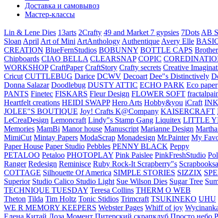
Доставка и самовывоз
Мастер-классы
Lin & Lene Dies
13arts
2Crafty
49 and Market
7 gypsies
7Dots
AB S
Sloan
April
Art of Mini
ArtAnthology
Authentique
Avery Elle
BASI
CREATION
BlueFernStudios
BOBUNNY
BOTTLE CAPS
Brother
Chipboards
CIAO BELLA
CLEARSNAP
COPIC
COREDINATIO
WORKSHOP
CraftPaper
CraftStory
Crafty secrets
Creative Imaginat
Cricut
CUTTLEBUG
Darice
DCWV
Decoart
Dee"s Distinctively
D
Donna Salazar
Doodlebug
DUSTY ATTIC
ECHO PARK
Eco paper
PANTS
Finetec
FISKARS
Fleur Design
FLOWER SOFT
fractalpai
Heartfelt creations
HEIDI SWAPP
Hero Arts
Hobby&you
iCraft
IN
JOLEE"S BOUTIQUE
Joy! Crafts
K@Company
KAISERCRAFT
LeCreaDesign
Lemoncraft
Lindy"s Stamp Gang
Liquitex
LITTLE 
Memories
MamBi
Manor house
Manuscript
Marianne Design
Martha
MimiCut
Mintay Papers
ModaScrap
Monadesign
Mr.Painter
My Favo
Paper House
Paper Studio
Pebbles
PENNY BLACK
Peppy
PETALOO
Petaloo
PHOTOPLAY
Pink Paislee
PinkFreshStudio
Pol
Ranger
Redesign
Reminisce
Ruby Rock-It
Scrapberry"s
Scrapbooksa
COTTAGE
Silhouette Of America
SIMPLE STORIES
SIZZIX
SP
Superior
Studio Calico
Studio Light
Sue Wilson Dies
Sugar Tree
Sum
TECHNIQUE TUESDAY
Teresa Collins
THERM O WEB
Theton
Tilda
Tim Holtz
Tonic Stidios
Trimcraft
TSUKINEKO
UHU
WE R MEMORY KEEPERS
Webster Pages
Whiff of joy
Wycinank
Елена
Китай
Лоза
Момент
Питерский скрапклуб
Просто небо
Р