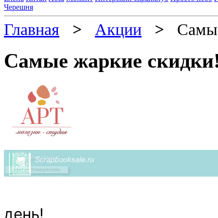
Черешня
Главная
>
Акции
>
Самые 
Самые жаркие скидки
Дорогие поку
день!