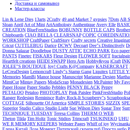
Доставка и самовывоз
Мастер-классы
Lin & Lene Dies
13arts
2Crafty
49 and Market
7 gypsies
7Dots
AB S
Sloan
April
Art of Mini
ArtAnthology
Authentique
Avery Elle
BASI
CREATION
BlueFernStudios
BOBUNNY
BOTTLE CAPS
Brother
Chipboards
CIAO BELLA
CLEARSNAP
COPIC
COREDINATIO
WORKSHOP
CraftPaper
CraftStory
Crafty secrets
Creative Imaginat
Cricut
CUTTLEBUG
Darice
DCWV
Decoart
Dee"s Distinctively
D
Donna Salazar
Doodlebug
DUSTY ATTIC
ECHO PARK
Eco paper
PANTS
Finetec
FISKARS
Fleur Design
FLOWER SOFT
fractalpai
Heartfelt creations
HEIDI SWAPP
Hero Arts
Hobby&you
iCraft
IN
JOLEE"S BOUTIQUE
Joy! Crafts
K@Company
KAISERCRAFT
LeCreaDesign
Lemoncraft
Lindy"s Stamp Gang
Liquitex
LITTLE 
Memories
MamBi
Manor house
Manuscript
Marianne Design
Martha
MimiCut
Mintay Papers
ModaScrap
Monadesign
Mr.Painter
My Favo
Paper House
Paper Studio
Pebbles
PENNY BLACK
Peppy
PETALOO
Petaloo
PHOTOPLAY
Pink Paislee
PinkFreshStudio
Pol
Ranger
Redesign
Reminisce
Ruby Rock-It
Scrapberry"s
Scrapbooksa
COTTAGE
Silhouette Of America
SIMPLE STORIES
SIZZIX
SP
Superior
Studio Calico
Studio Light
Sue Wilson Dies
Sugar Tree
Sum
TECHNIQUE TUESDAY
Teresa Collins
THERM O WEB
Theton
Tilda
Tim Holtz
Tonic Stidios
Trimcraft
TSUKINEKO
UHU
WE R MEMORY KEEPERS
Webster Pages
Whiff of joy
Wycinank
Елена
Китай
Лоза
Момент
Питерский скрапклуб
Просто небо
Р