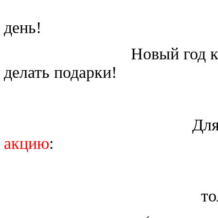
Дорогие покуп
день!
Новый год к нам мчи
делать подарки!
себе любимой
Для Вас мы п
акцию
:
только в перио