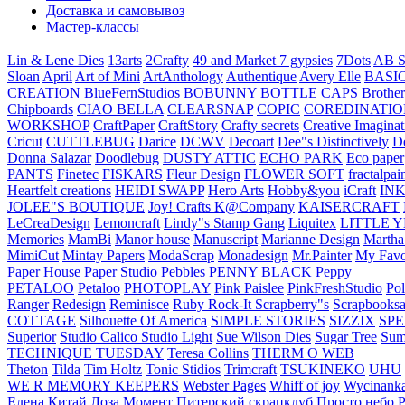
Доставка и самовывоз
Мастер-классы
Lin & Lene Dies
13arts
2Crafty
49 and Market
7 gypsies
7Dots
AB S
Sloan
April
Art of Mini
ArtAnthology
Authentique
Avery Elle
BASI
CREATION
BlueFernStudios
BOBUNNY
BOTTLE CAPS
Brother
Chipboards
CIAO BELLA
CLEARSNAP
COPIC
COREDINATIO
WORKSHOP
CraftPaper
CraftStory
Crafty secrets
Creative Imaginat
Cricut
CUTTLEBUG
Darice
DCWV
Decoart
Dee"s Distinctively
D
Donna Salazar
Doodlebug
DUSTY ATTIC
ECHO PARK
Eco paper
PANTS
Finetec
FISKARS
Fleur Design
FLOWER SOFT
fractalpai
Heartfelt creations
HEIDI SWAPP
Hero Arts
Hobby&you
iCraft
IN
JOLEE"S BOUTIQUE
Joy! Crafts
K@Company
KAISERCRAFT
LeCreaDesign
Lemoncraft
Lindy"s Stamp Gang
Liquitex
LITTLE 
Memories
MamBi
Manor house
Manuscript
Marianne Design
Martha
MimiCut
Mintay Papers
ModaScrap
Monadesign
Mr.Painter
My Favo
Paper House
Paper Studio
Pebbles
PENNY BLACK
Peppy
PETALOO
Petaloo
PHOTOPLAY
Pink Paislee
PinkFreshStudio
Pol
Ranger
Redesign
Reminisce
Ruby Rock-It
Scrapberry"s
Scrapbooksa
COTTAGE
Silhouette Of America
SIMPLE STORIES
SIZZIX
SP
Superior
Studio Calico
Studio Light
Sue Wilson Dies
Sugar Tree
Sum
TECHNIQUE TUESDAY
Teresa Collins
THERM O WEB
Theton
Tilda
Tim Holtz
Tonic Stidios
Trimcraft
TSUKINEKO
UHU
WE R MEMORY KEEPERS
Webster Pages
Whiff of joy
Wycinank
Елена
Китай
Лоза
Момент
Питерский скрапклуб
Просто небо
Р