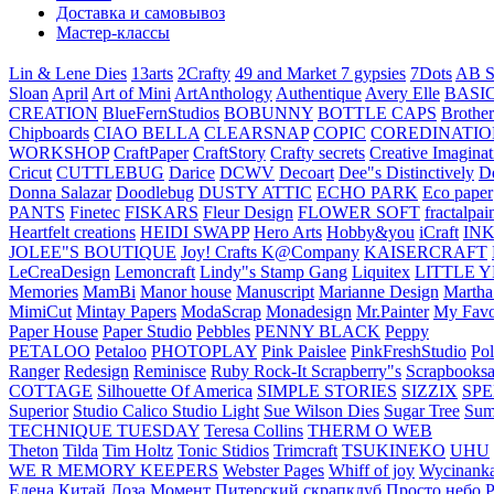
Доставка и самовывоз
Мастер-классы
Lin & Lene Dies
13arts
2Crafty
49 and Market
7 gypsies
7Dots
AB S
Sloan
April
Art of Mini
ArtAnthology
Authentique
Avery Elle
BASI
CREATION
BlueFernStudios
BOBUNNY
BOTTLE CAPS
Brother
Chipboards
CIAO BELLA
CLEARSNAP
COPIC
COREDINATIO
WORKSHOP
CraftPaper
CraftStory
Crafty secrets
Creative Imaginat
Cricut
CUTTLEBUG
Darice
DCWV
Decoart
Dee"s Distinctively
D
Donna Salazar
Doodlebug
DUSTY ATTIC
ECHO PARK
Eco paper
PANTS
Finetec
FISKARS
Fleur Design
FLOWER SOFT
fractalpai
Heartfelt creations
HEIDI SWAPP
Hero Arts
Hobby&you
iCraft
IN
JOLEE"S BOUTIQUE
Joy! Crafts
K@Company
KAISERCRAFT
LeCreaDesign
Lemoncraft
Lindy"s Stamp Gang
Liquitex
LITTLE 
Memories
MamBi
Manor house
Manuscript
Marianne Design
Martha
MimiCut
Mintay Papers
ModaScrap
Monadesign
Mr.Painter
My Favo
Paper House
Paper Studio
Pebbles
PENNY BLACK
Peppy
PETALOO
Petaloo
PHOTOPLAY
Pink Paislee
PinkFreshStudio
Pol
Ranger
Redesign
Reminisce
Ruby Rock-It
Scrapberry"s
Scrapbooksa
COTTAGE
Silhouette Of America
SIMPLE STORIES
SIZZIX
SP
Superior
Studio Calico
Studio Light
Sue Wilson Dies
Sugar Tree
Sum
TECHNIQUE TUESDAY
Teresa Collins
THERM O WEB
Theton
Tilda
Tim Holtz
Tonic Stidios
Trimcraft
TSUKINEKO
UHU
WE R MEMORY KEEPERS
Webster Pages
Whiff of joy
Wycinank
Елена
Китай
Лоза
Момент
Питерский скрапклуб
Просто небо
Р