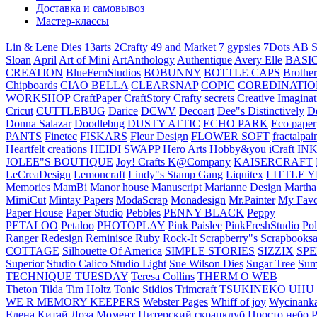
Доставка и самовывоз
Мастер-классы
Lin & Lene Dies
13arts
2Crafty
49 and Market
7 gypsies
7Dots
AB S
Sloan
April
Art of Mini
ArtAnthology
Authentique
Avery Elle
BASI
CREATION
BlueFernStudios
BOBUNNY
BOTTLE CAPS
Brother
Chipboards
CIAO BELLA
CLEARSNAP
COPIC
COREDINATIO
WORKSHOP
CraftPaper
CraftStory
Crafty secrets
Creative Imaginat
Cricut
CUTTLEBUG
Darice
DCWV
Decoart
Dee"s Distinctively
D
Donna Salazar
Doodlebug
DUSTY ATTIC
ECHO PARK
Eco paper
PANTS
Finetec
FISKARS
Fleur Design
FLOWER SOFT
fractalpai
Heartfelt creations
HEIDI SWAPP
Hero Arts
Hobby&you
iCraft
IN
JOLEE"S BOUTIQUE
Joy! Crafts
K@Company
KAISERCRAFT
LeCreaDesign
Lemoncraft
Lindy"s Stamp Gang
Liquitex
LITTLE 
Memories
MamBi
Manor house
Manuscript
Marianne Design
Martha
MimiCut
Mintay Papers
ModaScrap
Monadesign
Mr.Painter
My Favo
Paper House
Paper Studio
Pebbles
PENNY BLACK
Peppy
PETALOO
Petaloo
PHOTOPLAY
Pink Paislee
PinkFreshStudio
Pol
Ranger
Redesign
Reminisce
Ruby Rock-It
Scrapberry"s
Scrapbooksa
COTTAGE
Silhouette Of America
SIMPLE STORIES
SIZZIX
SP
Superior
Studio Calico
Studio Light
Sue Wilson Dies
Sugar Tree
Sum
TECHNIQUE TUESDAY
Teresa Collins
THERM O WEB
Theton
Tilda
Tim Holtz
Tonic Stidios
Trimcraft
TSUKINEKO
UHU
WE R MEMORY KEEPERS
Webster Pages
Whiff of joy
Wycinank
Елена
Китай
Лоза
Момент
Питерский скрапклуб
Просто небо
Р