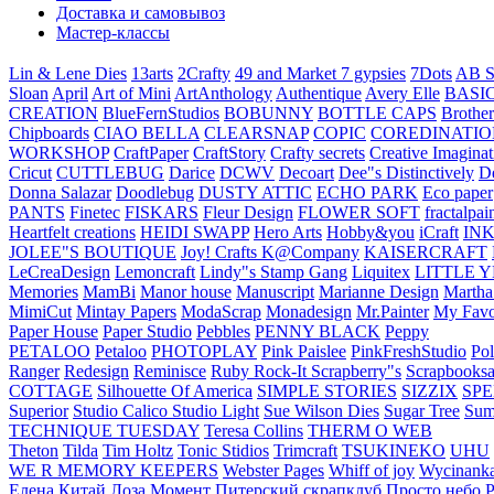
Доставка и самовывоз
Мастер-классы
Lin & Lene Dies
13arts
2Crafty
49 and Market
7 gypsies
7Dots
AB S
Sloan
April
Art of Mini
ArtAnthology
Authentique
Avery Elle
BASI
CREATION
BlueFernStudios
BOBUNNY
BOTTLE CAPS
Brother
Chipboards
CIAO BELLA
CLEARSNAP
COPIC
COREDINATIO
WORKSHOP
CraftPaper
CraftStory
Crafty secrets
Creative Imaginat
Cricut
CUTTLEBUG
Darice
DCWV
Decoart
Dee"s Distinctively
D
Donna Salazar
Doodlebug
DUSTY ATTIC
ECHO PARK
Eco paper
PANTS
Finetec
FISKARS
Fleur Design
FLOWER SOFT
fractalpai
Heartfelt creations
HEIDI SWAPP
Hero Arts
Hobby&you
iCraft
IN
JOLEE"S BOUTIQUE
Joy! Crafts
K@Company
KAISERCRAFT
LeCreaDesign
Lemoncraft
Lindy"s Stamp Gang
Liquitex
LITTLE 
Memories
MamBi
Manor house
Manuscript
Marianne Design
Martha
MimiCut
Mintay Papers
ModaScrap
Monadesign
Mr.Painter
My Favo
Paper House
Paper Studio
Pebbles
PENNY BLACK
Peppy
PETALOO
Petaloo
PHOTOPLAY
Pink Paislee
PinkFreshStudio
Pol
Ranger
Redesign
Reminisce
Ruby Rock-It
Scrapberry"s
Scrapbooksa
COTTAGE
Silhouette Of America
SIMPLE STORIES
SIZZIX
SP
Superior
Studio Calico
Studio Light
Sue Wilson Dies
Sugar Tree
Sum
TECHNIQUE TUESDAY
Teresa Collins
THERM O WEB
Theton
Tilda
Tim Holtz
Tonic Stidios
Trimcraft
TSUKINEKO
UHU
WE R MEMORY KEEPERS
Webster Pages
Whiff of joy
Wycinank
Елена
Китай
Лоза
Момент
Питерский скрапклуб
Просто небо
Р