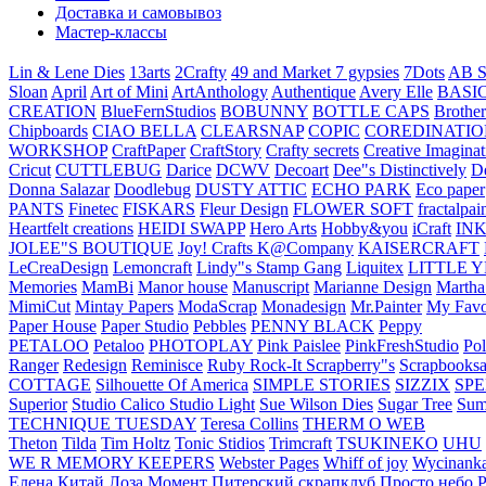
Доставка и самовывоз
Мастер-классы
Lin & Lene Dies
13arts
2Crafty
49 and Market
7 gypsies
7Dots
AB S
Sloan
April
Art of Mini
ArtAnthology
Authentique
Avery Elle
BASI
CREATION
BlueFernStudios
BOBUNNY
BOTTLE CAPS
Brother
Chipboards
CIAO BELLA
CLEARSNAP
COPIC
COREDINATIO
WORKSHOP
CraftPaper
CraftStory
Crafty secrets
Creative Imaginat
Cricut
CUTTLEBUG
Darice
DCWV
Decoart
Dee"s Distinctively
D
Donna Salazar
Doodlebug
DUSTY ATTIC
ECHO PARK
Eco paper
PANTS
Finetec
FISKARS
Fleur Design
FLOWER SOFT
fractalpai
Heartfelt creations
HEIDI SWAPP
Hero Arts
Hobby&you
iCraft
IN
JOLEE"S BOUTIQUE
Joy! Crafts
K@Company
KAISERCRAFT
LeCreaDesign
Lemoncraft
Lindy"s Stamp Gang
Liquitex
LITTLE 
Memories
MamBi
Manor house
Manuscript
Marianne Design
Martha
MimiCut
Mintay Papers
ModaScrap
Monadesign
Mr.Painter
My Favo
Paper House
Paper Studio
Pebbles
PENNY BLACK
Peppy
PETALOO
Petaloo
PHOTOPLAY
Pink Paislee
PinkFreshStudio
Pol
Ranger
Redesign
Reminisce
Ruby Rock-It
Scrapberry"s
Scrapbooksa
COTTAGE
Silhouette Of America
SIMPLE STORIES
SIZZIX
SP
Superior
Studio Calico
Studio Light
Sue Wilson Dies
Sugar Tree
Sum
TECHNIQUE TUESDAY
Teresa Collins
THERM O WEB
Theton
Tilda
Tim Holtz
Tonic Stidios
Trimcraft
TSUKINEKO
UHU
WE R MEMORY KEEPERS
Webster Pages
Whiff of joy
Wycinank
Елена
Китай
Лоза
Момент
Питерский скрапклуб
Просто небо
Р