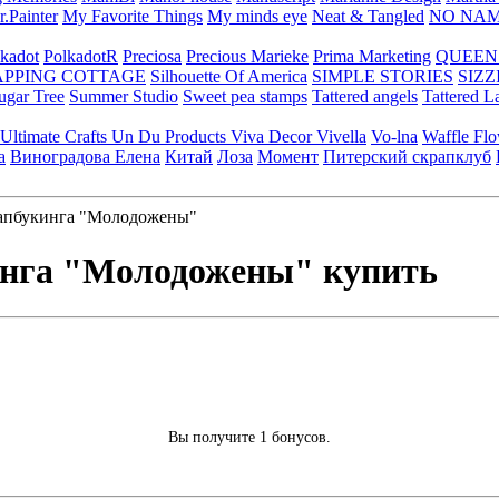
.Painter
My Favorite Things
My minds eye
Neat & Tangled
NO NA
kadot
PolkadotR
Preciosa
Precious Marieke
Prima Marketing
QUEEN
APPING COTTAGE
Silhouette Of America
SIMPLE STORIES
SIZZ
ugar Tree
Summer Studio
Sweet pea stamps
Tattered angels
Tattered L
Ultimate Crafts
Un Du Products
Viva Decor
Vivella
Vo-lna
Waffle Fl
а
Виноградова Елена
Китай
Лоза
Момент
Питерский скрапклуб
апбукинга "Молодожены"
инга "Молодожены" купить
Вы получите 1 бонусов.