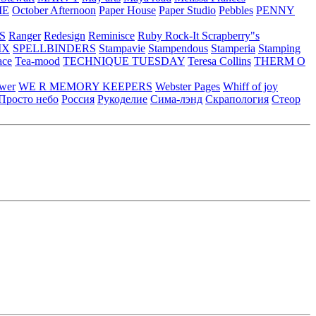
ME
October Afternoon
Paper House
Paper Studio
Pebbles
PENNY
S
Ranger
Redesign
Reminisce
Ruby Rock-It
Scrapberry"s
IX
SPELLBINDERS
Stampavie
Stampendous
Stamperia
Stamping
ace
Tea-mood
TECHNIQUE TUESDAY
Teresa Collins
THERM O
ower
WE R MEMORY KEEPERS
Webster Pages
Whiff of joy
Просто небо
Россия
Рукоделие
Сима-лэнд
Скрапология
Стеор