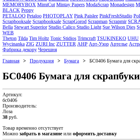
MEMORYBOX
MimiCut
Mintay Papers
ModaScrap
Monadesign
Mr
BLACK
Peppy
PETALOO
Petaloo
PHOTOPLAY
Pink Paislee
PinkFreshStudio
Pol
Scrapbooksale
Scrapbooksale
ScrapGorod
Scrapman
Scrapmir
SCR
Bella
Stewart Superior
Studio Calico
Studio Light
Sue Wilson Dies
S
WEB
Theton
Tilda
Tim Holtz
Tonic Stidios
Trimcraft
TSUKINEKO
UHU
Wycinanka
ZIG
ZURI Inc
ZUTTER
АНР
Арт-Узор
Артелье
Астр
Фабрика декору
Черешня
Главная
>
Продукция
>
Бумага
>
БС0406 Бумага для скр
БС0406 Бумага для скрапбук
Артикул:
бс0406
Производитель:
Лоза
38
руб.
Товар временно отсутствует
Можно
забрать в магазине
или
оформить доставку