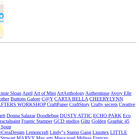
nnie Sloan
April
Art of Mini
ArtAnthology
Authentique
Avery Elle
other
Buttons Galore
C@Y
CARTA BELLA
CHEERYLYNN
AFTERS WORKSHOP
CraftPaper
CraftStory
Crafty secrets
Creative
rti
Donna Salazar
Doodlebug
DUSTY ATTIC
ECHO PARK
Eco
fractalpaint
Frantic Stamper
GCD studios
Glitz
Golden
Graphic 45
n Soup
eCreaDesign
Lemoncraft
Lindy"s Stamp Gang
Liquitex
LITTLE
 Stewart
MARVY
May arts
Maya road
Melissa Frances