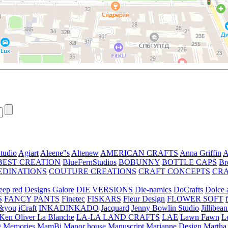
tudio
Agiart
Aleene"s
Altenew
AMERICAN CRAFTS
Anna Griffin
A
BEST CREATION
BlueFernStudios
BOBUNNY
BOTTLE CAPS
Br
EDINATIONS
COUTURE CREATIONS
CRAFT CONCEPTS
CR
eep red
Designs Galore
DIE VERSIONS
Die-namics
DoCrafts
Dolce a
S
FANCY PANTS
Finetec
FISKARS
Fleur Design
FLOWER SOFT
&you
iCraft
INKADINKADO
Jacquard
Jenny Bowlin Studio
Jillibea
Ken Oliver
La Blanche
LA-LA LAND CRAFTS
LAE
Lawn Fawn
L
 Memories
MamBi
Manor house
Manuscript
Marianne Design
Martha