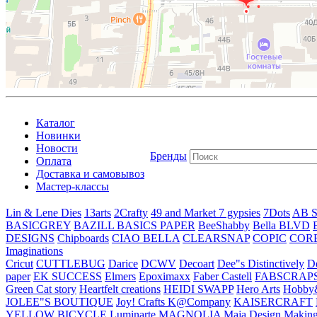
Каталог
Новинки
Новости
Бренды
Оплата
Доставка и самовывоз
Мастер-классы
Lin & Lene Dies
13arts
2Crafty
49 and Market
7 gypsies
7Dots
AB S
BASICGREY
BAZILL BASICS PAPER
BeeShabby
Bella BLVD
DESIGNS
Chipboards
CIAO BELLA
CLEARSNAP
COPIC
COR
Imaginations
Cricut
CUTTLEBUG
Darice
DCWV
Decoart
Dee"s Distinctively
D
paper
EK SUCCESS
Elmers
Epoximaxx
Faber Castell
FABSCRAP
Green Cat story
Heartfelt creations
HEIDI SWAPP
Hero Arts
Hobby
JOLEE"S BOUTIQUE
Joy! Crafts
K@Company
KAISERCRAFT
YELLOW BICYCLE
Luminarte
MAGNOLIA
Maja Design
Making