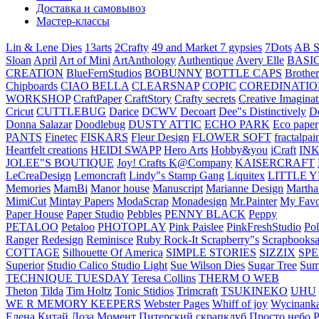
Доставка и самовывоз
Мастер-классы
Lin & Lene Dies
13arts
2Crafty
49 and Market
7 gypsies
7Dots
AB S
Sloan
April
Art of Mini
ArtAnthology
Authentique
Avery Elle
BASI
CREATION
BlueFernStudios
BOBUNNY
BOTTLE CAPS
Brother
Chipboards
CIAO BELLA
CLEARSNAP
COPIC
COREDINATIO
WORKSHOP
CraftPaper
CraftStory
Crafty secrets
Creative Imaginat
Cricut
CUTTLEBUG
Darice
DCWV
Decoart
Dee"s Distinctively
D
Donna Salazar
Doodlebug
DUSTY ATTIC
ECHO PARK
Eco paper
PANTS
Finetec
FISKARS
Fleur Design
FLOWER SOFT
fractalpai
Heartfelt creations
HEIDI SWAPP
Hero Arts
Hobby&you
iCraft
IN
JOLEE"S BOUTIQUE
Joy! Crafts
K@Company
KAISERCRAFT
LeCreaDesign
Lemoncraft
Lindy"s Stamp Gang
Liquitex
LITTLE 
Memories
MamBi
Manor house
Manuscript
Marianne Design
Martha
MimiCut
Mintay Papers
ModaScrap
Monadesign
Mr.Painter
My Favo
Paper House
Paper Studio
Pebbles
PENNY BLACK
Peppy
PETALOO
Petaloo
PHOTOPLAY
Pink Paislee
PinkFreshStudio
Pol
Ranger
Redesign
Reminisce
Ruby Rock-It
Scrapberry"s
Scrapbooksa
COTTAGE
Silhouette Of America
SIMPLE STORIES
SIZZIX
SP
Superior
Studio Calico
Studio Light
Sue Wilson Dies
Sugar Tree
Sum
TECHNIQUE TUESDAY
Teresa Collins
THERM O WEB
Theton
Tilda
Tim Holtz
Tonic Stidios
Trimcraft
TSUKINEKO
UHU
WE R MEMORY KEEPERS
Webster Pages
Whiff of joy
Wycinank
Елена
Китай
Лоза
Момент
Питерский скрапклуб
Просто небо
Р