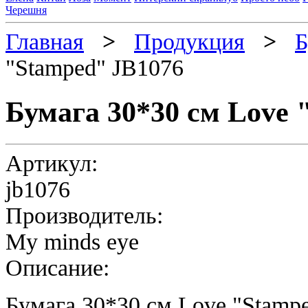
Черешня
Главная
>
Продукция
>
Б
"Stamped" JB1076
Бумага 30*30 см Love 
Артикул:
jb1076
Производитель:
My minds eye
Описание:
Бумага 30*30 см Love "Stamp