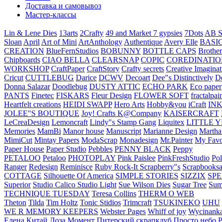
Доставка и самовывоз
Мастер-классы
Lin & Lene Dies
13arts
2Crafty
49 and Market
7 gypsies
7Dots
AB S
Sloan
April
Art of Mini
ArtAnthology
Authentique
Avery Elle
BASI
CREATION
BlueFernStudios
BOBUNNY
BOTTLE CAPS
Brother
Chipboards
CIAO BELLA
CLEARSNAP
COPIC
COREDINATIO
WORKSHOP
CraftPaper
CraftStory
Crafty secrets
Creative Imaginat
Cricut
CUTTLEBUG
Darice
DCWV
Decoart
Dee"s Distinctively
D
Donna Salazar
Doodlebug
DUSTY ATTIC
ECHO PARK
Eco paper
PANTS
Finetec
FISKARS
Fleur Design
FLOWER SOFT
fractalpai
Heartfelt creations
HEIDI SWAPP
Hero Arts
Hobby&you
iCraft
IN
JOLEE"S BOUTIQUE
Joy! Crafts
K@Company
KAISERCRAFT
LeCreaDesign
Lemoncraft
Lindy"s Stamp Gang
Liquitex
LITTLE 
Memories
MamBi
Manor house
Manuscript
Marianne Design
Martha
MimiCut
Mintay Papers
ModaScrap
Monadesign
Mr.Painter
My Favo
Paper House
Paper Studio
Pebbles
PENNY BLACK
Peppy
PETALOO
Petaloo
PHOTOPLAY
Pink Paislee
PinkFreshStudio
Pol
Ranger
Redesign
Reminisce
Ruby Rock-It
Scrapberry"s
Scrapbooksa
COTTAGE
Silhouette Of America
SIMPLE STORIES
SIZZIX
SP
Superior
Studio Calico
Studio Light
Sue Wilson Dies
Sugar Tree
Sum
TECHNIQUE TUESDAY
Teresa Collins
THERM O WEB
Theton
Tilda
Tim Holtz
Tonic Stidios
Trimcraft
TSUKINEKO
UHU
WE R MEMORY KEEPERS
Webster Pages
Whiff of joy
Wycinank
Елена
Китай
Лоза
Момент
Питерский скрапклуб
Просто небо
Р