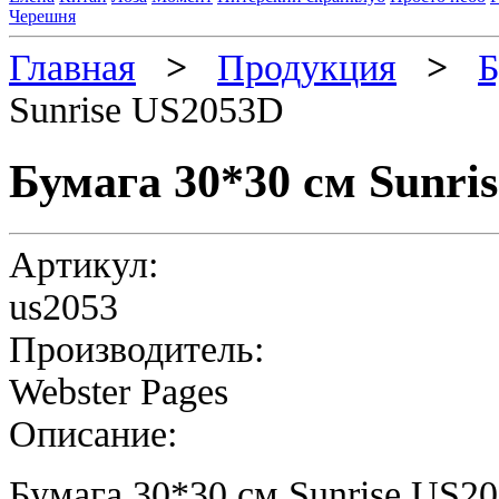
Черешня
Главная
>
Продукция
>
Б
Sunrise US2053D
Бумага 30*30 см Sunri
Артикул:
us2053
Производитель:
Webster Pages
Описание:
Бумага 30*30 см Sunrise US2