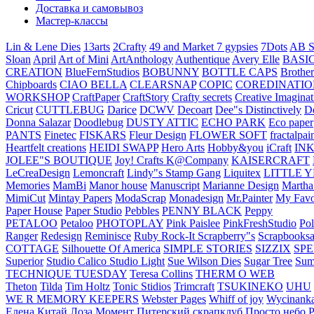
Доставка и самовывоз
Мастер-классы
Lin & Lene Dies
13arts
2Crafty
49 and Market
7 gypsies
7Dots
AB S
Sloan
April
Art of Mini
ArtAnthology
Authentique
Avery Elle
BASI
CREATION
BlueFernStudios
BOBUNNY
BOTTLE CAPS
Brother
Chipboards
CIAO BELLA
CLEARSNAP
COPIC
COREDINATIO
WORKSHOP
CraftPaper
CraftStory
Crafty secrets
Creative Imaginat
Cricut
CUTTLEBUG
Darice
DCWV
Decoart
Dee"s Distinctively
D
Donna Salazar
Doodlebug
DUSTY ATTIC
ECHO PARK
Eco paper
PANTS
Finetec
FISKARS
Fleur Design
FLOWER SOFT
fractalpai
Heartfelt creations
HEIDI SWAPP
Hero Arts
Hobby&you
iCraft
IN
JOLEE"S BOUTIQUE
Joy! Crafts
K@Company
KAISERCRAFT
LeCreaDesign
Lemoncraft
Lindy"s Stamp Gang
Liquitex
LITTLE 
Memories
MamBi
Manor house
Manuscript
Marianne Design
Martha
MimiCut
Mintay Papers
ModaScrap
Monadesign
Mr.Painter
My Favo
Paper House
Paper Studio
Pebbles
PENNY BLACK
Peppy
PETALOO
Petaloo
PHOTOPLAY
Pink Paislee
PinkFreshStudio
Pol
Ranger
Redesign
Reminisce
Ruby Rock-It
Scrapberry"s
Scrapbooksa
COTTAGE
Silhouette Of America
SIMPLE STORIES
SIZZIX
SP
Superior
Studio Calico
Studio Light
Sue Wilson Dies
Sugar Tree
Sum
TECHNIQUE TUESDAY
Teresa Collins
THERM O WEB
Theton
Tilda
Tim Holtz
Tonic Stidios
Trimcraft
TSUKINEKO
UHU
WE R MEMORY KEEPERS
Webster Pages
Whiff of joy
Wycinank
Елена
Китай
Лоза
Момент
Питерский скрапклуб
Просто небо
Р