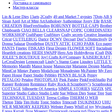
Доставка и самовывоз
Мастер-классы
Lin & Lene Dies
13arts
2Crafty
49 and Market
7 gypsies
7Dots
AB S
Sloan
April
Art of Mini
ArtAnthology
Authentique
Avery Elle
BASI
CREATION
BlueFernStudios
BOBUNNY
BOTTLE CAPS
Brother
Chipboards
CIAO BELLA
CLEARSNAP
COPIC
COREDINATIO
WORKSHOP
CraftPaper
CraftStory
Crafty secrets
Creative Imaginat
Cricut
CUTTLEBUG
Darice
DCWV
Decoart
Dee"s Distinctively
D
Donna Salazar
Doodlebug
DUSTY ATTIC
ECHO PARK
Eco paper
PANTS
Finetec
FISKARS
Fleur Design
FLOWER SOFT
fractalpai
Heartfelt creations
HEIDI SWAPP
Hero Arts
Hobby&you
iCraft
IN
JOLEE"S BOUTIQUE
Joy! Crafts
K@Company
KAISERCRAFT
LeCreaDesign
Lemoncraft
Lindy"s Stamp Gang
Liquitex
LITTLE 
Memories
MamBi
Manor house
Manuscript
Marianne Design
Martha
MimiCut
Mintay Papers
ModaScrap
Monadesign
Mr.Painter
My Favo
Paper House
Paper Studio
Pebbles
PENNY BLACK
Peppy
PETALOO
Petaloo
PHOTOPLAY
Pink Paislee
PinkFreshStudio
Pol
Ranger
Redesign
Reminisce
Ruby Rock-It
Scrapberry"s
Scrapbooksa
COTTAGE
Silhouette Of America
SIMPLE STORIES
SIZZIX
SP
Superior
Studio Calico
Studio Light
Sue Wilson Dies
Sugar Tree
Sum
TECHNIQUE TUESDAY
Teresa Collins
THERM O WEB
Theton
Tilda
Tim Holtz
Tonic Stidios
Trimcraft
TSUKINEKO
UHU
WE R MEMORY KEEPERS
Webster Pages
Whiff of joy
Wycinank
Елена
Китай
Лоза
Момент
Питерский скрапклуб
Просто небо
Р