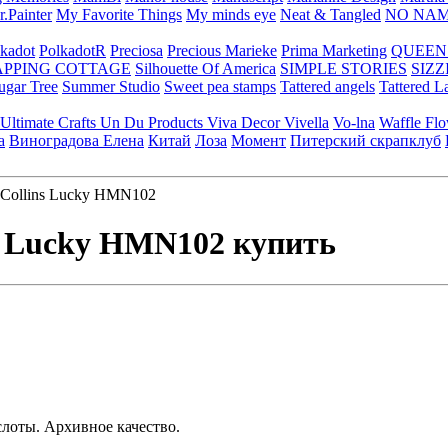
.Painter
My Favorite Things
My minds eye
Neat & Tangled
NO NA
kadot
PolkadotR
Preciosa
Precious Marieke
Prima Marketing
QUEEN
APPING COTTAGE
Silhouette Of America
SIMPLE STORIES
SIZZ
ugar Tree
Summer Studio
Sweet pea stamps
Tattered angels
Tattered L
Ultimate Crafts
Un Du Products
Viva Decor
Vivella
Vo-lna
Waffle Fl
а
Виноградова Елена
Китай
Лоза
Момент
Питерский скрапклуб
 Collins Lucky HMN102
ns Lucky HMN102 купить
слоты. Архивное качество.