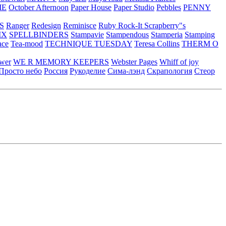
ME
October Afternoon
Paper House
Paper Studio
Pebbles
PENNY
S
Ranger
Redesign
Reminisce
Ruby Rock-It
Scrapberry"s
IX
SPELLBINDERS
Stampavie
Stampendous
Stamperia
Stamping
ace
Tea-mood
TECHNIQUE TUESDAY
Teresa Collins
THERM O
ower
WE R MEMORY KEEPERS
Webster Pages
Whiff of joy
Просто небо
Россия
Рукоделие
Сима-лэнд
Скрапология
Стеор