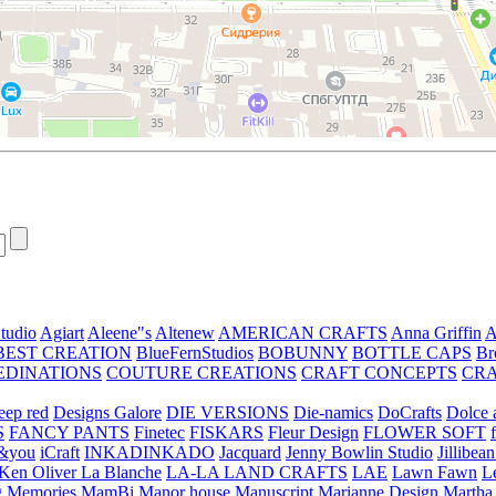
tudio
Agiart
Aleene"s
Altenew
AMERICAN CRAFTS
Anna Griffin
A
BEST CREATION
BlueFernStudios
BOBUNNY
BOTTLE CAPS
Br
EDINATIONS
COUTURE CREATIONS
CRAFT CONCEPTS
CR
eep red
Designs Galore
DIE VERSIONS
Die-namics
DoCrafts
Dolce a
S
FANCY PANTS
Finetec
FISKARS
Fleur Design
FLOWER SOFT
&you
iCraft
INKADINKADO
Jacquard
Jenny Bowlin Studio
Jillibea
Ken Oliver
La Blanche
LA-LA LAND CRAFTS
LAE
Lawn Fawn
L
 Memories
MamBi
Manor house
Manuscript
Marianne Design
Martha