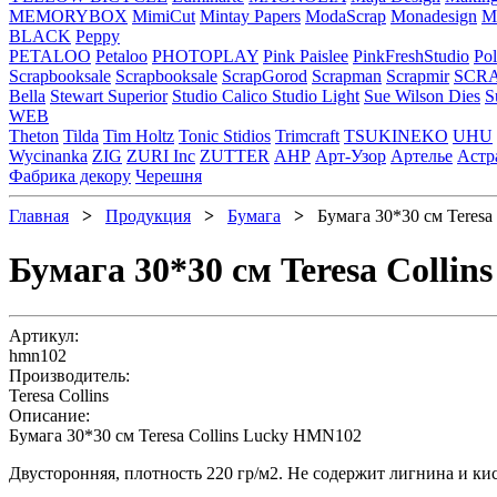
MEMORYBOX
MimiCut
Mintay Papers
ModaScrap
Monadesign
Mr
BLACK
Peppy
PETALOO
Petaloo
PHOTOPLAY
Pink Paislee
PinkFreshStudio
Pol
Scrapbooksale
Scrapbooksale
ScrapGorod
Scrapman
Scrapmir
SCR
Bella
Stewart Superior
Studio Calico
Studio Light
Sue Wilson Dies
S
WEB
Theton
Tilda
Tim Holtz
Tonic Stidios
Trimcraft
TSUKINEKO
UHU
Wycinanka
ZIG
ZURI Inc
ZUTTER
АНР
Арт-Узор
Артелье
Астр
Фабрика декору
Черешня
Главная
>
Продукция
>
Бумага
>
Бумага 30*30 см Teresa
Бумага 30*30 см Teresa Colli
Артикул:
hmn102
Производитель:
Teresa Collins
Описание:
Бумага 30*30 см Teresa Collins Lucky HMN102
Двусторонняя, плотность 220 гр/м2. Не содержит лигнина и ки