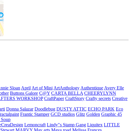
nnie Sloan
April
Art of Mini
ArtAnthology
Authentique
Avery Elle
other
Buttons Galore
C@Y
CARTA BELLA
CHEERYLYNN
AFTERS WORKSHOP
CraftPaper
CraftStory
Crafty secrets
Creative
rti
Donna Salazar
Doodlebug
DUSTY ATTIC
ECHO PARK
Eco
fractalpaint
Frantic Stamper
GCD studios
Glitz
Golden
Graphic 45
n Soup
eCreaDesign
Lemoncraft
Lindy"s Stamp Gang
Liquitex
LITTLE
 Stewart
MARVY
May arts
Maya road
Melissa Frances