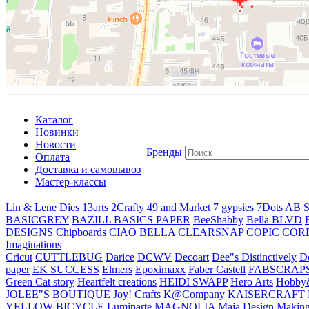
Каталог
Новинки
Новости
Бренды
Оплата
Доставка и самовывоз
Мастер-классы
Lin & Lene Dies
13arts
2Crafty
49 and Market
7 gypsies
7Dots
AB S
BASICGREY
BAZILL BASICS PAPER
BeeShabby
Bella BLVD
DESIGNS
Chipboards
CIAO BELLA
CLEARSNAP
COPIC
COR
Imaginations
Cricut
CUTTLEBUG
Darice
DCWV
Decoart
Dee"s Distinctively
D
paper
EK SUCCESS
Elmers
Epoximaxx
Faber Castell
FABSCRAP
Green Cat story
Heartfelt creations
HEIDI SWAPP
Hero Arts
Hobby
JOLEE"S BOUTIQUE
Joy! Crafts
K@Company
KAISERCRAFT
YELLOW BICYCLE
Luminarte
MAGNOLIA
Maja Design
Making