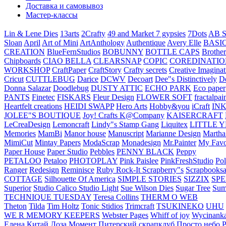
Доставка и самовывоз
Мастер-классы
Lin & Lene Dies
13arts
2Crafty
49 and Market
7 gypsies
7Dots
AB S
Sloan
April
Art of Mini
ArtAnthology
Authentique
Avery Elle
BASI
CREATION
BlueFernStudios
BOBUNNY
BOTTLE CAPS
Brother
Chipboards
CIAO BELLA
CLEARSNAP
COPIC
COREDINATIO
WORKSHOP
CraftPaper
CraftStory
Crafty secrets
Creative Imaginat
Cricut
CUTTLEBUG
Darice
DCWV
Decoart
Dee"s Distinctively
D
Donna Salazar
Doodlebug
DUSTY ATTIC
ECHO PARK
Eco paper
PANTS
Finetec
FISKARS
Fleur Design
FLOWER SOFT
fractalpai
Heartfelt creations
HEIDI SWAPP
Hero Arts
Hobby&you
iCraft
IN
JOLEE"S BOUTIQUE
Joy! Crafts
K@Company
KAISERCRAFT
LeCreaDesign
Lemoncraft
Lindy"s Stamp Gang
Liquitex
LITTLE 
Memories
MamBi
Manor house
Manuscript
Marianne Design
Martha
MimiCut
Mintay Papers
ModaScrap
Monadesign
Mr.Painter
My Favo
Paper House
Paper Studio
Pebbles
PENNY BLACK
Peppy
PETALOO
Petaloo
PHOTOPLAY
Pink Paislee
PinkFreshStudio
Pol
Ranger
Redesign
Reminisce
Ruby Rock-It
Scrapberry"s
Scrapbooksa
COTTAGE
Silhouette Of America
SIMPLE STORIES
SIZZIX
SP
Superior
Studio Calico
Studio Light
Sue Wilson Dies
Sugar Tree
Sum
TECHNIQUE TUESDAY
Teresa Collins
THERM O WEB
Theton
Tilda
Tim Holtz
Tonic Stidios
Trimcraft
TSUKINEKO
UHU
WE R MEMORY KEEPERS
Webster Pages
Whiff of joy
Wycinank
Елена
Китай
Лоза
Момент
Питерский скрапклуб
Просто небо
Р