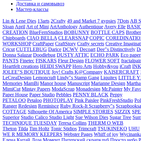
Доставка и самовывоз
Мастер-классы
Lin & Lene Dies
13arts
2Crafty
49 and Market
7 gypsies
7Dots
AB S
Sloan
April
Art of Mini
ArtAnthology
Authentique
Avery Elle
BASI
CREATION
BlueFernStudios
BOBUNNY
BOTTLE CAPS
Brother
Chipboards
CIAO BELLA
CLEARSNAP
COPIC
COREDINATIO
WORKSHOP
CraftPaper
CraftStory
Crafty secrets
Creative Imaginat
Cricut
CUTTLEBUG
Darice
DCWV
Decoart
Dee"s Distinctively
D
Donna Salazar
Doodlebug
DUSTY ATTIC
ECHO PARK
Eco paper
PANTS
Finetec
FISKARS
Fleur Design
FLOWER SOFT
fractalpai
Heartfelt creations
HEIDI SWAPP
Hero Arts
Hobby&you
iCraft
IN
JOLEE"S BOUTIQUE
Joy! Crafts
K@Company
KAISERCRAFT
LeCreaDesign
Lemoncraft
Lindy"s Stamp Gang
Liquitex
LITTLE 
Memories
MamBi
Manor house
Manuscript
Marianne Design
Martha
MimiCut
Mintay Papers
ModaScrap
Monadesign
Mr.Painter
My Favo
Paper House
Paper Studio
Pebbles
PENNY BLACK
Peppy
PETALOO
Petaloo
PHOTOPLAY
Pink Paislee
PinkFreshStudio
Pol
Ranger
Redesign
Reminisce
Ruby Rock-It
Scrapberry"s
Scrapbooksa
COTTAGE
Silhouette Of America
SIMPLE STORIES
SIZZIX
SP
Superior
Studio Calico
Studio Light
Sue Wilson Dies
Sugar Tree
Sum
TECHNIQUE TUESDAY
Teresa Collins
THERM O WEB
Theton
Tilda
Tim Holtz
Tonic Stidios
Trimcraft
TSUKINEKO
UHU
WE R MEMORY KEEPERS
Webster Pages
Whiff of joy
Wycinank
Елена
Китай
Лоза
Момент
Питерский скрапклуб
Просто небо
Р