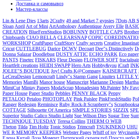
Доставка и самовывоз
Мастер-классы
Lin & Lene Dies
13arts
2Crafty
49 and Market
7 gypsies
7Dots
AB S
Sloan
April
Art of Mini
ArtAnthology
Authentique
Avery Elle
BASI
CREATION
BlueFernStudios
BOBUNNY
BOTTLE CAPS
Brother
Chipboards
CIAO BELLA
CLEARSNAP
COPIC
COREDINATIO
WORKSHOP
CraftPaper
CraftStory
Crafty secrets
Creative Imaginat
Cricut
CUTTLEBUG
Darice
DCWV
Decoart
Dee"s Distinctively
D
Donna Salazar
Doodlebug
DUSTY ATTIC
ECHO PARK
Eco paper
PANTS
Finetec
FISKARS
Fleur Design
FLOWER SOFT
fractalpai
Heartfelt creations
HEIDI SWAPP
Hero Arts
Hobby&you
iCraft
IN
JOLEE"S BOUTIQUE
Joy! Crafts
K@Company
KAISERCRAFT
LeCreaDesign
Lemoncraft
Lindy"s Stamp Gang
Liquitex
LITTLE 
Memories
MamBi
Manor house
Manuscript
Marianne Design
Martha
MimiCut
Mintay Papers
ModaScrap
Monadesign
Mr.Painter
My Favo
Paper House
Paper Studio
Pebbles
PENNY BLACK
Peppy
PETALOO
Petaloo
PHOTOPLAY
Pink Paislee
PinkFreshStudio
Pol
Ranger
Redesign
Reminisce
Ruby Rock-It
Scrapberry"s
Scrapbooksa
COTTAGE
Silhouette Of America
SIMPLE STORIES
SIZZIX
SP
Superior
Studio Calico
Studio Light
Sue Wilson Dies
Sugar Tree
Sum
TECHNIQUE TUESDAY
Teresa Collins
THERM O WEB
Theton
Tilda
Tim Holtz
Tonic Stidios
Trimcraft
TSUKINEKO
UHU
WE R MEMORY KEEPERS
Webster Pages
Whiff of joy
Wycinank
Елена
Китай
Лоза
Момент
Питерский скрапклуб
Просто небо
Р