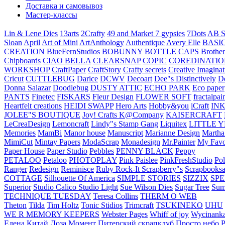
Доставка и самовывоз
Мастер-классы
Lin & Lene Dies
13arts
2Crafty
49 and Market
7 gypsies
7Dots
AB S
Sloan
April
Art of Mini
ArtAnthology
Authentique
Avery Elle
BASI
CREATION
BlueFernStudios
BOBUNNY
BOTTLE CAPS
Brother
Chipboards
CIAO BELLA
CLEARSNAP
COPIC
COREDINATIO
WORKSHOP
CraftPaper
CraftStory
Crafty secrets
Creative Imaginat
Cricut
CUTTLEBUG
Darice
DCWV
Decoart
Dee"s Distinctively
D
Donna Salazar
Doodlebug
DUSTY ATTIC
ECHO PARK
Eco paper
PANTS
Finetec
FISKARS
Fleur Design
FLOWER SOFT
fractalpai
Heartfelt creations
HEIDI SWAPP
Hero Arts
Hobby&you
iCraft
IN
JOLEE"S BOUTIQUE
Joy! Crafts
K@Company
KAISERCRAFT
LeCreaDesign
Lemoncraft
Lindy"s Stamp Gang
Liquitex
LITTLE 
Memories
MamBi
Manor house
Manuscript
Marianne Design
Martha
MimiCut
Mintay Papers
ModaScrap
Monadesign
Mr.Painter
My Favo
Paper House
Paper Studio
Pebbles
PENNY BLACK
Peppy
PETALOO
Petaloo
PHOTOPLAY
Pink Paislee
PinkFreshStudio
Pol
Ranger
Redesign
Reminisce
Ruby Rock-It
Scrapberry"s
Scrapbooksa
COTTAGE
Silhouette Of America
SIMPLE STORIES
SIZZIX
SP
Superior
Studio Calico
Studio Light
Sue Wilson Dies
Sugar Tree
Sum
TECHNIQUE TUESDAY
Teresa Collins
THERM O WEB
Theton
Tilda
Tim Holtz
Tonic Stidios
Trimcraft
TSUKINEKO
UHU
WE R MEMORY KEEPERS
Webster Pages
Whiff of joy
Wycinank
Елена
Китай
Лоза
Момент
Питерский скрапклуб
Просто небо
Р