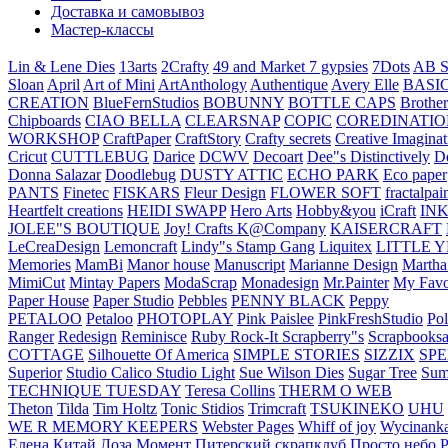
Доставка и самовывоз
Мастер-классы
Lin & Lene Dies
13arts
2Crafty
49 and Market
7 gypsies
7Dots
AB S
Sloan
April
Art of Mini
ArtAnthology
Authentique
Avery Elle
BASI
CREATION
BlueFernStudios
BOBUNNY
BOTTLE CAPS
Brother
Chipboards
CIAO BELLA
CLEARSNAP
COPIC
COREDINATIO
WORKSHOP
CraftPaper
CraftStory
Crafty secrets
Creative Imaginat
Cricut
CUTTLEBUG
Darice
DCWV
Decoart
Dee"s Distinctively
D
Donna Salazar
Doodlebug
DUSTY ATTIC
ECHO PARK
Eco paper
PANTS
Finetec
FISKARS
Fleur Design
FLOWER SOFT
fractalpai
Heartfelt creations
HEIDI SWAPP
Hero Arts
Hobby&you
iCraft
IN
JOLEE"S BOUTIQUE
Joy! Crafts
K@Company
KAISERCRAFT
LeCreaDesign
Lemoncraft
Lindy"s Stamp Gang
Liquitex
LITTLE 
Memories
MamBi
Manor house
Manuscript
Marianne Design
Martha
MimiCut
Mintay Papers
ModaScrap
Monadesign
Mr.Painter
My Favo
Paper House
Paper Studio
Pebbles
PENNY BLACK
Peppy
PETALOO
Petaloo
PHOTOPLAY
Pink Paislee
PinkFreshStudio
Pol
Ranger
Redesign
Reminisce
Ruby Rock-It
Scrapberry"s
Scrapbooksa
COTTAGE
Silhouette Of America
SIMPLE STORIES
SIZZIX
SP
Superior
Studio Calico
Studio Light
Sue Wilson Dies
Sugar Tree
Sum
TECHNIQUE TUESDAY
Teresa Collins
THERM O WEB
Theton
Tilda
Tim Holtz
Tonic Stidios
Trimcraft
TSUKINEKO
UHU
WE R MEMORY KEEPERS
Webster Pages
Whiff of joy
Wycinank
Елена
Китай
Лоза
Момент
Питерский скрапклуб
Просто небо
Р